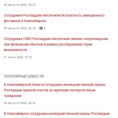
04 августа 2026, 04:52
Сотрудники Росгвардии обеспечили безопасность авиационного
фестиваля в Новосибирске
03 августа 2026, 05:23
3
Сотрудники СОБР Росгвардии обеспечили силовое сопровождение
при проведении обысков в рамках расследования серии
мошенничеств
31 июля 2026, 07:52
В Новосибирском военном институте Росгвардии прошло
торжественное вручения оружия курсантам первого курса
ПОПУЛЯРНЫЕ НОВОСТИ
30 июля 2026, 08:11
8
В Новосибирской области сотрудники вневедомственной охраны
Росгвардии приняли участие во вручении паспортов юным
При силовой поддержке бойцов ОМОН и СОБР Росгвардии
гражданам
пресечена деятельность группы лиц, причастных к мошенничеству
в сфере страхования
04 августа 2026, 04:52
29 июля 2026, 05:19
В Новосибирске сотрудники вневедомственной охраны Росгвардии