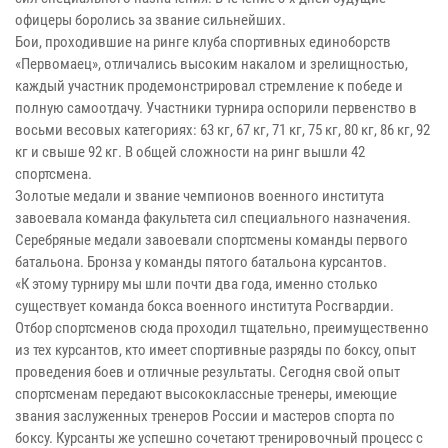
офицеры боролись за звание сильнейших.
Бои, проходившие на ринге клуба спортивных единоборств
«Первомаец», отличались высоким накалом и зрелищностью,
каждый участник продемонстрировал стремление к победе и
полную самоотдачу. Участники турнира оспорили первенство в
восьми весовых категориях: 63 кг, 67 кг, 71 кг, 75 кг, 80 кг, 86 кг, 92
кг и свыше 92 кг. В общей сложности на ринг вышли 42
спортсмена.
Золотые медали и звание чемпионов военного института
завоевала команда факультета сил специального назначения.
Серебряные медали завоевали спортсмены команды первого
батальона. Бронза у команды пятого батальона курсантов.
«К этому турниру мы шли почти два года, именно столько
существует команда бокса военного института Росгвардии.
Отбор спортсменов сюда проходил тщательно, преимущественно
из тех курсантов, кто имеет спортивные разряды по боксу, опыт
проведения боев и отличные результаты. Сегодня свой опыт
спортсменам передают высококлассные тренеры, имеющие
звания заслуженных тренеров России и мастеров спорта по
боксу. Курсанты же успешно сочетают тренировочный процесс с