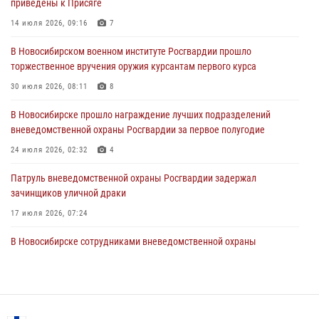
приведены к Присяге
В Новосибирске сотрудниками вневедомственной охраны
Росгвардии задержан гражданин, находящийся в розыске
14 июля 2026, 09:16
7
29 июля 2026, 04:56
В Новосибирском военном институте Росгвардии прошло
торжественное вручения оружия курсантам первого курса
В Новосибирске военнослужащие отряда спецназа «Ермак»
Росгвардии провели занятия по беспарашютному десантированию
30 июля 2026, 08:11
8
28 июля 2026, 02:42
2
В Новосибирске прошло награждение лучших подразделений
вневедомственной охраны Росгвардии за первое полугодие
В Новосибирске военнослужащие Росгвардии почтили память детей
– жертв войны в Донбассе
24 июля 2026, 02:32
4
27 июля 2026, 02:16
5
Патруль вневедомственной охраны Росгвардии задержал
зачинщиков уличной драки
17 июля 2026, 07:24
В Новосибирске сотрудниками вневедомственной охраны
Росгвардии задержаны лица, находящихся в розыске
13 июля 2026, 05:32
Экипаж вневедомственной охраны Росгвардии задержал