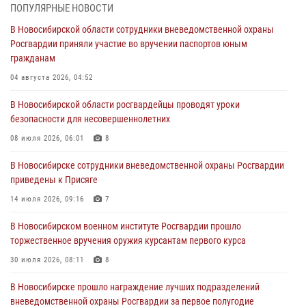
торжественное вручения оружия курсантам первого курса
ПОПУЛЯРНЫЕ НОВОСТИ
30 июля 2026, 08:11
8
В Новосибирской области сотрудники вневедомственной охраны
Росгвардии приняли участие во вручении паспортов юным
При силовой поддержке бойцов ОМОН и СОБР Росгвардии
гражданам
пресечена деятельность группы лиц, причастных к мошенничеству
в сфере страхования
04 августа 2026, 04:52
29 июля 2026, 05:19
В Новосибирской области росгвардейцы проводят уроки
безопасности для несовершеннолетних
В Новосибирске сотрудниками вневедомственной охраны
Росгвардии задержан гражданин, находящийся в розыске
08 июля 2026, 06:01
8
29 июля 2026, 04:56
В Новосибирске сотрудники вневедомственной охраны Росгвардии
приведены к Присяге
В Новосибирске военнослужащие отряда спецназа «Ермак»
Росгвардии провели занятия по беспарашютному десантированию
14 июля 2026, 09:16
7
28 июля 2026, 02:42
2
В Новосибирском военном институте Росгвардии прошло
торжественное вручения оружия курсантам первого курса
В Новосибирске военнослужащие Росгвардии почтили память детей
– жертв войны в Донбассе
30 июля 2026, 08:11
8
27 июля 2026, 02:16
5
В Новосибирске прошло награждение лучших подразделений
вневедомственной охраны Росгвардии за первое полугодие