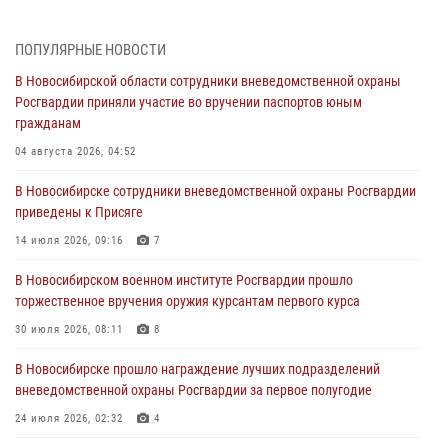
В Новосибирском военном институте Росгвардии прошло
торжественное вручения оружия курсантам первого курса
ПОПУЛЯРНЫЕ НОВОСТИ
30 июля 2026, 08:11
8
В Новосибирской области сотрудники вневедомственной охраны
Росгвардии приняли участие во вручении паспортов юным
При силовой поддержке бойцов ОМОН и СОБР Росгвардии
гражданам
пресечена деятельность группы лиц, причастных к мошенничеству
в сфере страхования
04 августа 2026, 04:52
29 июля 2026, 05:19
В Новосибирске сотрудники вневедомственной охраны Росгвардии
приведены к Присяге
В Новосибирске сотрудниками вневедомственной охраны
Росгвардии задержан гражданин, находящийся в розыске
14 июля 2026, 09:16
7
29 июля 2026, 04:56
В Новосибирском военном институте Росгвардии прошло
торжественное вручения оружия курсантам первого курса
В Новосибирске военнослужащие отряда спецназа «Ермак»
Росгвардии провели занятия по беспарашютному десантированию
30 июля 2026, 08:11
8
28 июля 2026, 02:42
2
В Новосибирске прошло награждение лучших подразделений
вневедомственной охраны Росгвардии за первое полугодие
В Новосибирске военнослужащие Росгвардии почтили память детей
– жертв войны в Донбассе
24 июля 2026, 02:32
4
27 июля 2026, 02:16
5