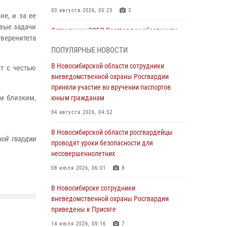
03 августа 2026, 05:23
3
не, и за ее
вые задачи
Сотрудники СОБР Росгвардии обеспечили
веренитета
силовое сопровождение при проведении
ПОПУЛЯРНЫЕ НОВОСТИ
обысков в рамках расследования серии
мошенничеств
В Новосибирской области сотрудники
т с честью
вневедомственной охраны Росгвардии
31 июля 2026, 07:52
приняли участие во вручении паспортов
В Новосибирском военном институте
м близким,
юным гражданам
Росгвардии прошло торжественное вручения
04 августа 2026, 04:52
оружия курсантам первого курса
В Новосибирской области росгвардейцы
30 июля 2026, 08:11
8
ой гвардии
проводят уроки безопасности для
При силовой поддержке бойцов ОМОН и
несовершеннолетних
СОБР Росгвардии пресечена деятельность
08 июля 2026, 06:01
8
группы лиц, причастных к мошенничеству в
сфере страхования
В Новосибирске сотрудники
вневедомственной охраны Росгвардии
29 июля 2026, 05:19
приведены к Присяге
В Новосибирске сотрудниками
14 июля 2026, 09:16
7