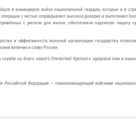
ойцов и командиров войск национальной гвардии, которые и в стра
 операции с честью оправдывают высокое доверие и выполняют бое
опряжённых с риском для жизни, обеспечивая надежную защиту су
ества и эффективность военной организации государства позволя
ожив величие и славу России.
службе на благо нашего Отечества! Крепкого здоровья вам и ваши
ии Российской Федерации – главнокомандующий войсками национальн