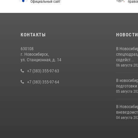
Официальный сайт
право
КОНТАКТЫ
НОВОСТ
630108
В Новосиби
г. Новосибирск,
спецподраз
ул. Станционная, д. 14
содейст...
06 августа 20
+7 (383) 355-97-63
В новосиби
+7 (383) 355-97-64
подготовки 
05 августа 20
В Новосиби
вневедомст
04 августа 20