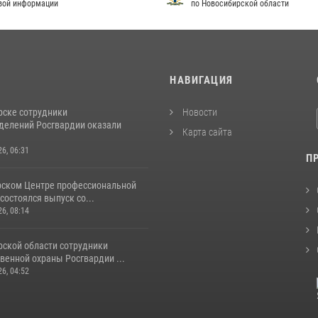
вой информации
по Новосибирской области
И
НАВИГАЦИЯ
рске сотрудники
Новости
делений Росгвардии оказали
Карта сайта
26, 06:31
П
рском Центре профессиональной
состоялся выпуск со...
26, 08:14
рской области сотрудники
венной охраны Росгвардии ...
26, 04:52