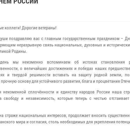
ДНЁМ РОССИИ
е коллеги! Дорогие ветераны!
души поздравляю вас с главным государственным праздником – Дн
ряющим неразрывную связь национальных, духовных и исторически
ликой Родины.
день мы неизменно вспоминаем об истоках становления р
твенности, о величайших достижениях и победах наших предшестве
иях и твердой решимости вставать на защиту родной земли, п
 прочную основу для устойчивого развития, блага и процветания Отеч
я неизменной сплочённости и единству народов России наша стр
а свободу и независимость, которые теперь с честью отстаивае
на страже национальных интересов, продолжает вносить существенн
анского мира и согласия, столь необходимых для укрепления потен