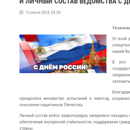
И ЛИЧНЫЙ СОСТАВ ВЕДОМСТВА С 
12 июня 2024, 04:54
Уважаемы
От всей 
олицетво
нашей Ве
В этот 
государс
свершен
заложить
Благодар
преодолела множество испытаний и невзгод, сохранил
поколение защитников Отечества.
Личный состав войск правопорядка, ежедневно находясь 
обеспечение внутренней стабильности, поддержание гражд
страны.