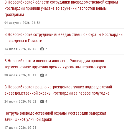
В Новосибирской области сотрудники вневедомственной охраны
Росгвардии приняли участие во вручении паспортов юным
При силовой поддержке бойцов ОМОН и СОБР Росгвардии
гражданам
пресечена деятельность группы лиц, причастных к мошенничеству
в сфере страхования
04 августа 2026, 04:52
29 июля 2026, 05:19
В Новосибирске сотрудники вневедомственной охраны Росгвардии
приведены к Присяге
В Новосибирске сотрудниками вневедомственной охраны
Росгвардии задержан гражданин, находящийся в розыске
14 июля 2026, 09:16
7
29 июля 2026, 04:56
В Новосибирском военном институте Росгвардии прошло
торжественное вручения оружия курсантам первого курса
В Новосибирске военнослужащие отряда спецназа «Ермак»
Росгвардии провели занятия по беспарашютному десантированию
30 июля 2026, 08:11
8
28 июля 2026, 02:42
2
В Новосибирске прошло награждение лучших подразделений
вневедомственной охраны Росгвардии за первое полугодие
В Новосибирске военнослужащие Росгвардии почтили память детей
– жертв войны в Донбассе
24 июля 2026, 02:32
4
27 июля 2026, 02:16
5
Патруль вневедомственной охраны Росгвардии задержал
зачинщиков уличной драки
17 июля 2026, 07:24