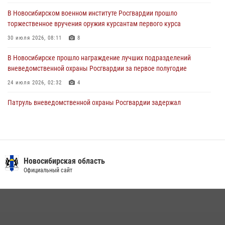
28 июля 2026, 02:42
2
В Новосибирском военном институте Росгвардии прошло
торжественное вручения оружия курсантам первого курса
В Новосибирске военнослужащие Росгвардии почтили память детей
– жертв войны в Донбассе
30 июля 2026, 08:11
8
27 июля 2026, 02:16
5
В Новосибирске прошло награждение лучших подразделений
вневедомственной охраны Росгвардии за первое полугодие
24 июля 2026, 02:32
4
Патруль вневедомственной охраны Росгвардии задержал
зачинщиков уличной драки
17 июля 2026, 07:24
В Новосибирске сотрудниками вневедомственной охраны
Росгвардии задержаны лица, находящихся в розыске
Новосибирская область
Официальный сайт
13 июля 2026, 05:32
Экипаж вневедомственной охраны Росгвардии задержал
гражданина, который приобрел наркотическое вещество через
«закладку»