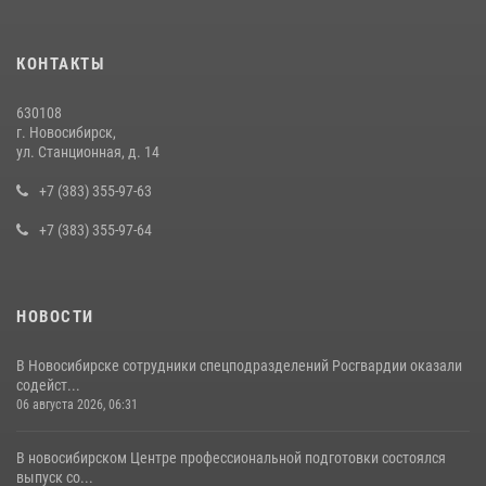
16 июля 2026, 08:39
За серию краж экипажем вневедомственной охраны Росгвардии
КОНТАКТЫ
задержан житель Новосибирска
10 июля 2026, 04:33
630108
г. Новосибирск,
В Новосибирске сотрудниками вневедомственной охраны
ул. Станционная, д. 14
Росгвардии задержан подозреваемый в грабеже
+7 (383) 355-97-63
13 июля 2026, 05:38
+7 (383) 355-97-64
НОВОСТИ
В Новосибирске сотрудники спецподразделений Росгвардии оказали
содейст...
06 августа 2026, 06:31
В новосибирском Центре профессиональной подготовки состоялся
выпуск со...