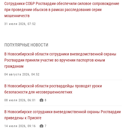
Сотрудники СОБР Росгвардии обеспечили силовое сопровождение
при проведении обысков в рамках расследования серии
мошенничеств
31 июля 2026, 07:52
В Новосибирском военном институте Росгвардии прошло
торжественное вручения оружия курсантам первого курса
ПОПУЛЯРНЫЕ НОВОСТИ
30 июля 2026, 08:11
8
В Новосибирской области сотрудники вневедомственной охраны
Росгвардии приняли участие во вручении паспортов юным
При силовой поддержке бойцов ОМОН и СОБР Росгвардии
гражданам
пресечена деятельность группы лиц, причастных к мошенничеству
в сфере страхования
04 августа 2026, 04:52
29 июля 2026, 05:19
В Новосибирской области росгвардейцы проводят уроки
безопасности для несовершеннолетних
В Новосибирске сотрудниками вневедомственной охраны
Росгвардии задержан гражданин, находящийся в розыске
08 июля 2026, 06:01
8
29 июля 2026, 04:56
В Новосибирске сотрудники вневедомственной охраны Росгвардии
приведены к Присяге
В Новосибирске военнослужащие отряда спецназа «Ермак»
Росгвардии провели занятия по беспарашютному десантированию
14 июля 2026, 09:16
7