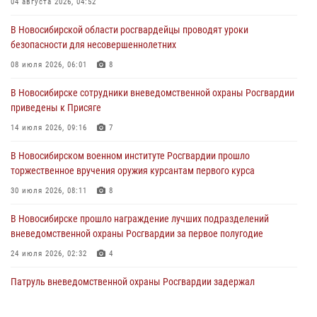
04 августа 2026, 04:52
29 июля 2026, 05:19
В Новосибирской области росгвардейцы проводят уроки
безопасности для несовершеннолетних
В Новосибирске сотрудниками вневедомственной охраны
Росгвардии задержан гражданин, находящийся в розыске
08 июля 2026, 06:01
8
29 июля 2026, 04:56
В Новосибирске сотрудники вневедомственной охраны Росгвардии
приведены к Присяге
В Новосибирске военнослужащие отряда спецназа «Ермак»
Росгвардии провели занятия по беспарашютному десантированию
14 июля 2026, 09:16
7
28 июля 2026, 02:42
2
В Новосибирском военном институте Росгвардии прошло
торжественное вручения оружия курсантам первого курса
В Новосибирске военнослужащие Росгвардии почтили память детей
– жертв войны в Донбассе
30 июля 2026, 08:11
8
27 июля 2026, 02:16
5
В Новосибирске прошло награждение лучших подразделений
вневедомственной охраны Росгвардии за первое полугодие
24 июля 2026, 02:32
4
Патруль вневедомственной охраны Росгвардии задержал
зачинщиков уличной драки
17 июля 2026, 07:24