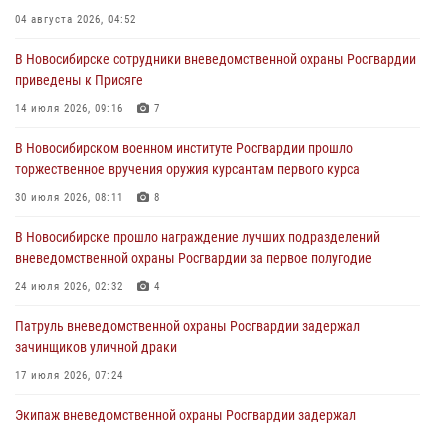
в сфере страхования
04 августа 2026, 04:52
29 июля 2026, 05:19
В Новосибирске сотрудники вневедомственной охраны Росгвардии
приведены к Присяге
В Новосибирске сотрудниками вневедомственной охраны
Росгвардии задержан гражданин, находящийся в розыске
14 июля 2026, 09:16
7
29 июля 2026, 04:56
В Новосибирском военном институте Росгвардии прошло
торжественное вручения оружия курсантам первого курса
В Новосибирске военнослужащие отряда спецназа «Ермак»
Росгвардии провели занятия по беспарашютному десантированию
30 июля 2026, 08:11
8
28 июля 2026, 02:42
2
В Новосибирске прошло награждение лучших подразделений
вневедомственной охраны Росгвардии за первое полугодие
В Новосибирске военнослужащие Росгвардии почтили память детей
– жертв войны в Донбассе
24 июля 2026, 02:32
4
27 июля 2026, 02:16
5
Патруль вневедомственной охраны Росгвардии задержал
зачинщиков уличной драки
17 июля 2026, 07:24
Экипаж вневедомственной охраны Росгвардии задержал
гражданина, который приобрел наркотическое вещество через