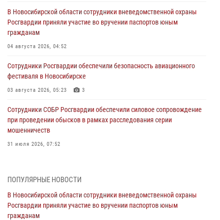
В Новосибирской области сотрудники вневедомственной охраны
Росгвардии приняли участие во вручении паспортов юным
гражданам
04 августа 2026, 04:52
Сотрудники Росгвардии обеспечили безопасность авиационного
фестиваля в Новосибирске
03 августа 2026, 05:23
3
Сотрудники СОБР Росгвардии обеспечили силовое сопровождение
при проведении обысков в рамках расследования серии
мошенничеств
31 июля 2026, 07:52
В Новосибирском военном институте Росгвардии прошло
торжественное вручения оружия курсантам первого курса
ПОПУЛЯРНЫЕ НОВОСТИ
30 июля 2026, 08:11
8
В Новосибирской области сотрудники вневедомственной охраны
Росгвардии приняли участие во вручении паспортов юным
При силовой поддержке бойцов ОМОН и СОБР Росгвардии
гражданам
пресечена деятельность группы лиц, причастных к мошенничеству