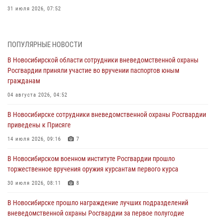
31 июля 2026, 07:52
В Новосибирском военном институте Росгвардии прошло
торжественное вручения оружия курсантам первого курса
ПОПУЛЯРНЫЕ НОВОСТИ
30 июля 2026, 08:11
8
В Новосибирской области сотрудники вневедомственной охраны
Росгвардии приняли участие во вручении паспортов юным
При силовой поддержке бойцов ОМОН и СОБР Росгвардии
гражданам
пресечена деятельность группы лиц, причастных к мошенничеству
в сфере страхования
04 августа 2026, 04:52
29 июля 2026, 05:19
В Новосибирске сотрудники вневедомственной охраны Росгвардии
приведены к Присяге
В Новосибирске сотрудниками вневедомственной охраны
Росгвардии задержан гражданин, находящийся в розыске
14 июля 2026, 09:16
7
29 июля 2026, 04:56
В Новосибирском военном институте Росгвардии прошло
торжественное вручения оружия курсантам первого курса
В Новосибирске военнослужащие отряда спецназа «Ермак»
Росгвардии провели занятия по беспарашютному десантированию
30 июля 2026, 08:11
8
28 июля 2026, 02:42
2
В Новосибирске прошло награждение лучших подразделений
вневедомственной охраны Росгвардии за первое полугодие
В Новосибирске военнослужащие Росгвардии почтили память детей