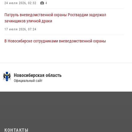
– жертв войны в Донбассе
24 июля 2026, 02:32
4
27 июля 2026, 02:16
5
Патруль вневедомственной охраны Росгвардии задержал
зачинщиков уличной драки
17 июля 2026, 07:24
В Новосибирске сотрудниками вневедомственной охраны
Росгвардии задержаны лица, находящихся в розыске
13 июля 2026, 05:32
Экипаж вневедомственной охраны Росгвардии задержал
гражданина, который приобрел наркотическое вещество через
Новосибирская область
«закладку»
Официальный сайт
16 июля 2026, 08:39
При силовой поддержке бойцов ОМОН и СОБР Росгвардии
пресечена деятельность группы лиц, причастных к мошенничеству
в сфере страхования
29 июля 2026, 05:19
КОНТАКТЫ