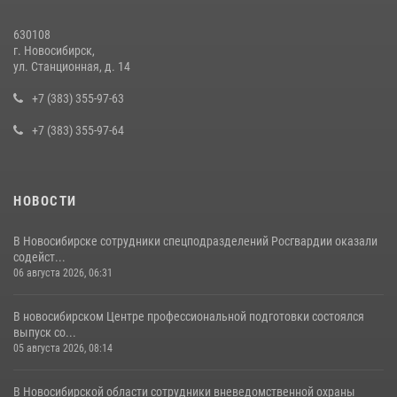
В Новосибирске сотрудниками вневедомственной охраны
Росгвардии задержан подозреваемый в грабеже
630108
13 июля 2026, 05:38
г. Новосибирск,
ул. Станционная, д. 14
В Новосибирске при силовой поддержке сотрудников СОБР
Росгвардии задержаны двое мужчин, подозреваемых в
+7 (383) 355-97-63
совершении противоправных действий в отношении сотрудников
+7 (383) 355-97-64
полиции
16 июля 2026, 03:39
НОВОСТИ
В Новосибирске сотрудники спецподразделений Росгвардии оказали
содейст...
06 августа 2026, 06:31
В новосибирском Центре профессиональной подготовки состоялся
выпуск со...
05 августа 2026, 08:14
В Новосибирской области сотрудники вневедомственной охраны