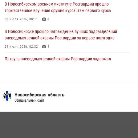
В Новосибирском военном институте Росгвардии прошло
торжественное вручения оружия курсантам первого курса
В Новосибирске военнослужащие Росгвардии почтили память детей
– жертв войны в Донбассе
30 июля 2026, 08:11
8
27 июля 2026, 02:16
5
В Новосибирске прошло награждение лучших подразделений
вневедомственной охраны Росгвардии за первое полугодие
24 июля 2026, 02:32
4
Патруль вневедомственной охраны Росгвардии задержал
зачинщиков уличной драки
17 июля 2026, 07:24
В Новосибирске сотрудниками вневедомственной охраны
Росгвардии задержаны лица, находящихся в розыске
Новосибирская область
Официальный сайт
13 июля 2026, 05:32
Экипаж вневедомственной охраны Росгвардии задержал
гражданина, который приобрел наркотическое вещество через
«закладку»
16 июля 2026, 08:39