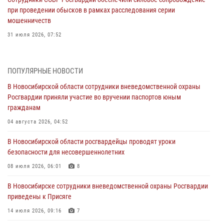
при проведении обысков в рамках расследования серии
мошенничеств
31 июля 2026, 07:52
В Новосибирском военном институте Росгвардии прошло
торжественное вручения оружия курсантам первого курса
ПОПУЛЯРНЫЕ НОВОСТИ
30 июля 2026, 08:11
8
В Новосибирской области сотрудники вневедомственной охраны
Росгвардии приняли участие во вручении паспортов юным
При силовой поддержке бойцов ОМОН и СОБР Росгвардии
гражданам
пресечена деятельность группы лиц, причастных к мошенничеству
в сфере страхования
04 августа 2026, 04:52
29 июля 2026, 05:19
В Новосибирской области росгвардейцы проводят уроки
безопасности для несовершеннолетних
В Новосибирске сотрудниками вневедомственной охраны
Росгвардии задержан гражданин, находящийся в розыске
08 июля 2026, 06:01
8
29 июля 2026, 04:56
В Новосибирске сотрудники вневедомственной охраны Росгвардии
приведены к Присяге
В Новосибирске военнослужащие отряда спецназа «Ермак»
Росгвардии провели занятия по беспарашютному десантированию
14 июля 2026, 09:16
7
28 июля 2026, 02:42
2