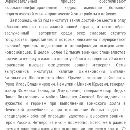
Образовательный процесс обеспечивают
высококвалифицированные кадры, имеющие большой
педагогический стаж и практический опыт работы в войсках.
За прошедшие 53 года институт занял достойное место в ряду
образовательных организаций нашей страны, а также обрел
заслуженный авторитет среди всех силовых структур
государства, представители которых неизменно подчеркивают
высокий уровень подготовки и квалификации выпускников-
новосибирцев. В целом более 12 тысяч военных специалистов
получили путевку в жизнь в стенах учебного заведения, 70 из них
присвоено высшее офицерское звание «генерал». Семь
выпускников института: капитан Цымановский Виталий
Витальевич, Шелохвостов Иван Юрьевич, старшие лейтенанты
Гуров Игорь Владимирович, Немыткин Михаил Юрьевич, генерал-
майор Фоменко Геннадий Дмитриевич, генерал-майор Индык
Павел Викторович и майор Мищенко Алексей Леонидович за
мужество и героизм при выполнении воинского долга в
Чеченской республике и при выполнении боевых задач в
специальной военной операции удостоены высокого звания -
Герой России. Четверо из них – посмертно. Всего же в разное
время отдали свои жизни при выполнении воинского долга - 79