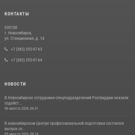
За серию краж экипажем вневедомственной охраны Росгвардии
КОНТАКТЫ
задержан житель Новосибирска
10 июля 2026, 04:33
630108
г. Новосибирск,
В Новосибирске сотрудниками вневедомственной охраны
ул. Станционная, д. 14
Росгвардии задержан подозреваемый в грабеже
+7 (383) 355-97-63
13 июля 2026, 05:38
+7 (383) 355-97-64
НОВОСТИ
В Новосибирске сотрудники спецподразделений Росгвардии оказали
содейст...
06 августа 2026, 06:31
В новосибирском Центре профессиональной подготовки состоялся
выпуск со...
05 августа 2026, 08:14