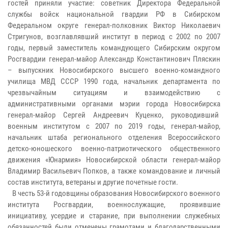
гостей приняли участие: советник Директора Федеральной
службы войск национальной гвардии РФ в Сибирском
Федеральном округе генерал-полковник Виктор Николаевич
Стригунов, возглавлявший институт в период с 2002 по 2007
годы, первый заместитель командующего Сибирским округом
Росгвардии генерал-майор Александр Константинович Пляскин
– выпускник Новосибирского высшего военно-командного
училища МВД СССР 1990 года, начальник департамента по
чрезвычайным ситуациям и взаимодействию с
административными органами мэрии города Новосибирска
генерал-майор Сергей Андреевич Куценко, руководивший
военным институтом с 2007 по 2019 годы, генерал-майор,
начальник штаба регионального отделения Всероссийского
детско-юношеского военно-патриотического общественного
движения «Юнармия» Новосибирской области генерал-майор
Владимир Васильевич Попков, а также командование и личный
состав института, ветераны и другие почетные гости.
В честь 53-й годовщины образования Новосибирского военного
института Росгвардии, военнослужащие, проявившие
инициативу, усердие и старание, при выполнении служебных
обязанностей были отмечены грамотами и благодарственными