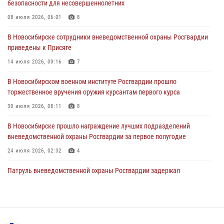
безопасности для несовершеннолетних
В Новосибирске сотрудниками вневедомственной охраны
Росгвардии задержан гражданин, находящийся в розыске
08 июля 2026, 06:01
8
29 июля 2026, 04:56
В Новосибирске сотрудники вневедомственной охраны Росгвардии
приведены к Присяге
В Новосибирске военнослужащие отряда спецназа «Ермак»
Росгвардии провели занятия по беспарашютному десантированию
14 июля 2026, 09:16
7
28 июля 2026, 02:42
2
В Новосибирском военном институте Росгвардии прошло
торжественное вручения оружия курсантам первого курса
В Новосибирске военнослужащие Росгвардии почтили память детей
– жертв войны в Донбассе
30 июля 2026, 08:11
8
27 июля 2026, 02:16
5
В Новосибирске прошло награждение лучших подразделений
вневедомственной охраны Росгвардии за первое полугодие
24 июля 2026, 02:32
4
Патруль вневедомственной охраны Росгвардии задержал
зачинщиков уличной драки
17 июля 2026, 07:24
В Новосибирске сотрудниками вневедомственной охраны