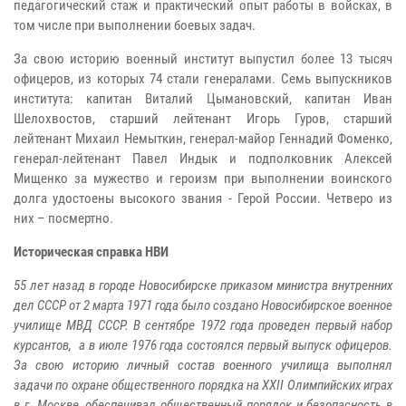
педагогический стаж и практический опыт работы в войсках, в
том числе при выполнении боевых задач.
За свою историю военный институт выпустил более 13 тысяч
офицеров, из которых 74 стали генералами. Семь выпускников
института: капитан Виталий Цымановский, капитан Иван
Шелохвостов, старший лейтенант Игорь Гуров, старший
лейтенант Михаил Немыткин, генерал-майор Геннадий Фоменко,
генерал-лейтенант Павел Индык и подполковник Алексей
Мищенко за мужество и героизм при выполнении воинского
долга удостоены высокого звания - Герой России. Четверо из
них – посмертно.
Историческая справка НВИ
55 лет назад в городе Новосибирске приказом министра внутренних
дел СССР от 2 марта 1971 года было создано Новосибирское военное
училище МВД СССР. В сентябре 1972 года проведен первый набор
курсантов, а в июле 1976 года состоялся первый выпуск офицеров.
За свою историю личный состав военного училища выполнял
задачи по охране общественного порядка на XXII Олимпийских играх
в г. Москве, обеспечивал общественный порядок и безопасность в