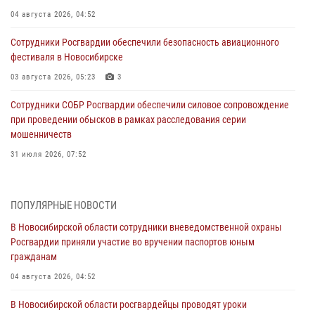
04 августа 2026, 04:52
Сотрудники Росгвардии обеспечили безопасность авиационного
фестиваля в Новосибирске
03 августа 2026, 05:23
3
Сотрудники СОБР Росгвардии обеспечили силовое сопровождение
при проведении обысков в рамках расследования серии
мошенничеств
31 июля 2026, 07:52
В Новосибирском военном институте Росгвардии прошло
торжественное вручения оружия курсантам первого курса
ПОПУЛЯРНЫЕ НОВОСТИ
30 июля 2026, 08:11
8
В Новосибирской области сотрудники вневедомственной охраны
Росгвардии приняли участие во вручении паспортов юным
При силовой поддержке бойцов ОМОН и СОБР Росгвардии
гражданам
пресечена деятельность группы лиц, причастных к мошенничеству
в сфере страхования
04 августа 2026, 04:52
29 июля 2026, 05:19
В Новосибирской области росгвардейцы проводят уроки