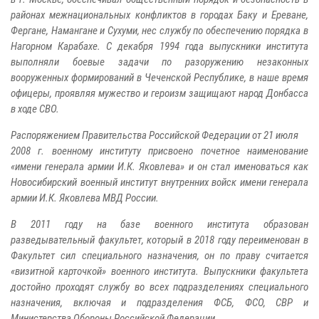
районах межнациональных конфликтов в городах Баку и Ереване,
Фергане, Намангане и Сухуми, нес службу по обеспечению порядка в
Нагорном Карабахе. С декабря 1994 года выпускники института
выполняли боевые задачи по разоружению незаконных
вооруженных формирований в Чеченской Республике, в наше время
офицеры, проявляя мужество и героизм защищают народ Донбасса
в ходе СВО.
Распоряжением Правительства Российской Федерации от 21 июля
2008 г. военному институту присвоено почетное наименование
«имени генерала армии И.К. Яковлева» и он стал именоваться как
Новосибирский военный институт внутренних войск имени генерала
армии И.К. Яковлева МВД России.
В 2011 году на базе военного института образован
разведывательный факультет, который в 2018 году переименован в
Факультет сил специального назначения, он по праву считается
«визитной карточкой» военного института. Выпускники факультета
достойно проходят службу во всех подразделениях специального
назначения, включая и подразделения ФСБ, ФСО, СВР и
Министерства Обороны Российской Федерации.