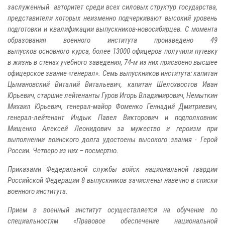
заслуженный авторитет среди всех силовых структур государства,
представители которых неизменно подчеркивают высокий уровень
подготовки и квалификации выпускников-новосибирцев. С момента
образования военного института произведено 49
выпусков основного курса, более 13000 офицеров получили путевку
в жизнь в стенах учебного заведения, 74-м из них присвоено высшее
офицерское звание «генерал». Семь выпускников института: капитан
Цымановский Виталий Витальевич, капитан Шелохвостов Иван
Юрьевич, старшие лейтенанты Гуров Игорь Владимирович, Немыткин
Михаил Юрьевич, генерал-майор Фоменко Геннадий Дмитриевич,
генерал-лейтенант Индык Павел Викторович и подполковник
Мищенко Алексей Леонидович за мужество и героизм при
выполнении воинского долга удостоены высокого звания - Герой
России. Четверо из них – посмертно.
Приказами Федеральной службы войск национальной гвардии
Российской Федерации 8 выпускников зачислены навечно в списки
военного института.
Прием в военный институт осуществляется на обучение по
специальностям «Правовое обеспечение национальной