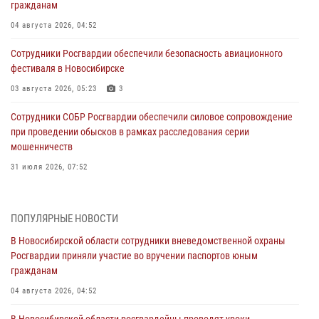
гражданам
04 августа 2026, 04:52
Сотрудники Росгвардии обеспечили безопасность авиационного
фестиваля в Новосибирске
03 августа 2026, 05:23
3
Сотрудники СОБР Росгвардии обеспечили силовое сопровождение
при проведении обысков в рамках расследования серии
мошенничеств
31 июля 2026, 07:52
В Новосибирском военном институте Росгвардии прошло
торжественное вручения оружия курсантам первого курса
ПОПУЛЯРНЫЕ НОВОСТИ
30 июля 2026, 08:11
8
В Новосибирской области сотрудники вневедомственной охраны
Росгвардии приняли участие во вручении паспортов юным
При силовой поддержке бойцов ОМОН и СОБР Росгвардии
гражданам
пресечена деятельность группы лиц, причастных к мошенничеству
в сфере страхования
04 августа 2026, 04:52
29 июля 2026, 05:19
В Новосибирской области росгвардейцы проводят уроки