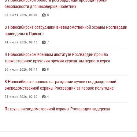
безопасности для несовершеннолетних
В Новосибирске сотрудниками вневедомственной охраны
Росгвардии задержан гражданин, находящийся в розыске
08 июля 2026, 06:01
8
29 июля 2026, 04:56
В Новосибирске сотрудники вневедомственной охраны Росгвардии
приведены к Присяге
В Новосибирске военнослужащие отряда спецназа «Ермак»
Росгвардии провели занятия по беспарашютному десантированию
14 июля 2026, 09:16
7
28 июля 2026, 02:42
2
В Новосибирском военном институте Росгвардии прошло
торжественное вручения оружия курсантам первого курса
В Новосибирске военнослужащие Росгвардии почтили память детей
– жертв войны в Донбассе
30 июля 2026, 08:11
8
27 июля 2026, 02:16
5
В Новосибирске прошло награждение лучших подразделений
вневедомственной охраны Росгвардии за первое полугодие
24 июля 2026, 02:32
4
Патруль вневедомственной охраны Росгвардии задержал
зачинщиков уличной драки
17 июля 2026, 07:24
В Новосибирске сотрудниками вневедомственной охраны