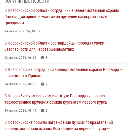
ПОПУЛЯРНЫЕ НОВОСТИ
30 июля 2026, 08:11
8
В Новосибирской области сотрудники вневедомственной охраны
Росгвардии приняли участие во вручении паспортов юным
При силовой поддержке бойцов ОМОН и СОБР Росгвардии
гражданам
пресечена деятельность группы лиц, причастных к мошенничеству
в сфере страхования
04 августа 2026, 04:52
29 июля 2026, 05:19
В Новосибирской области росгвардейцы проводят уроки
безопасности для несовершеннолетних
В Новосибирске сотрудниками вневедомственной охраны
Росгвардии задержан гражданин, находящийся в розыске
08 июля 2026, 06:01
8
29 июля 2026, 04:56
В Новосибирске сотрудники вневедомственной охраны Росгвардии
приведены к Присяге
В Новосибирске военнослужащие отряда спецназа «Ермак»
Росгвардии провели занятия по беспарашютному десантированию
14 июля 2026, 09:16
7
28 июля 2026, 02:42
2
В Новосибирском военном институте Росгвардии прошло
торжественное вручения оружия курсантам первого курса
В Новосибирске военнослужащие Росгвардии почтили память детей
– жертв войны в Донбассе
30 июля 2026, 08:11
8
27 июля 2026, 02:16
5
В Новосибирске прошло награждение лучших подразделений
вневедомственной охраны Росгвардии за первое полугодие