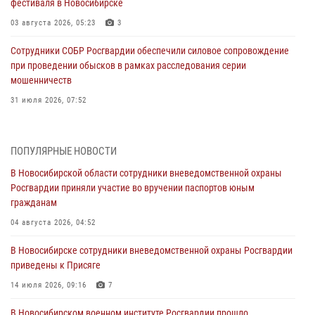
фестиваля в Новосибирске
03 августа 2026, 05:23
3
Сотрудники СОБР Росгвардии обеспечили силовое сопровождение
при проведении обысков в рамках расследования серии
мошенничеств
31 июля 2026, 07:52
В Новосибирском военном институте Росгвардии прошло
торжественное вручения оружия курсантам первого курса
ПОПУЛЯРНЫЕ НОВОСТИ
30 июля 2026, 08:11
8
В Новосибирской области сотрудники вневедомственной охраны
Росгвардии приняли участие во вручении паспортов юным
При силовой поддержке бойцов ОМОН и СОБР Росгвардии
гражданам
пресечена деятельность группы лиц, причастных к мошенничеству
в сфере страхования
04 августа 2026, 04:52
29 июля 2026, 05:19
В Новосибирске сотрудники вневедомственной охраны Росгвардии
приведены к Присяге
В Новосибирске сотрудниками вневедомственной охраны
Росгвардии задержан гражданин, находящийся в розыске
14 июля 2026, 09:16
7
29 июля 2026, 04:56
В Новосибирском военном институте Росгвардии прошло