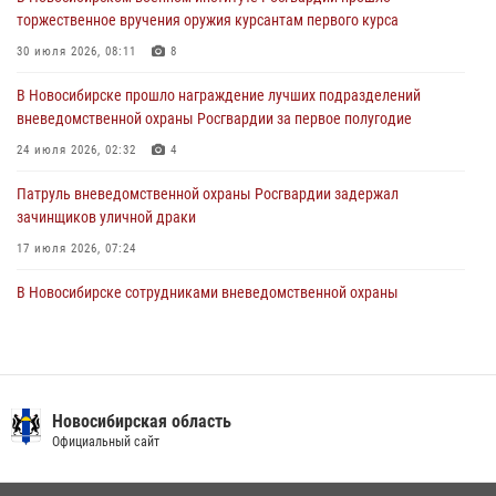
торжественное вручения оружия курсантам первого курса
В Новосибирске военнослужащие отряда спецназа «Ермак»
Росгвардии провели занятия по беспарашютному десантированию
30 июля 2026, 08:11
8
28 июля 2026, 02:42
2
В Новосибирске прошло награждение лучших подразделений
вневедомственной охраны Росгвардии за первое полугодие
В Новосибирске военнослужащие Росгвардии почтили память детей
– жертв войны в Донбассе
24 июля 2026, 02:32
4
27 июля 2026, 02:16
5
Патруль вневедомственной охраны Росгвардии задержал
зачинщиков уличной драки
17 июля 2026, 07:24
В Новосибирске сотрудниками вневедомственной охраны
Росгвардии задержаны лица, находящихся в розыске
13 июля 2026, 05:32
Экипаж вневедомственной охраны Росгвардии задержал
гражданина, который приобрел наркотическое вещество через
Новосибирская область
«закладку»
Официальный сайт
16 июля 2026, 08:39