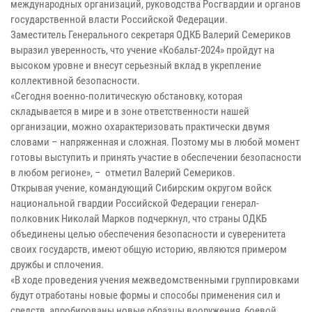
международных организаций, руководства Росгвардии и органов
государственной власти Российской Федерации.
Заместитель Генерального секретаря ОДКБ Валерий Семериков
выразил уверенность, что учение «Кобальт-2024» пройдут на
высоком уровне и внесут серьезный вклад в укрепление
коллективной безопасности.
«Сегодня военно-политическую обстановку, которая
складывается в мире и в зоне ответственности нашей
организации, можно охарактеризовать практически двумя
словами – напряженная и сложная. Поэтому мы в любой момент
готовы выступить и принять участие в обеспечении безопасности
в любом регионе», – отметил Валерий Семериков.
Открывая учение, командующий Сибирским округом войск
национальной гвардии Российской Федерации генерал-
полковник Николай Марков подчеркнул, что страны ОДКБ
объединены целью обеспечения безопасности и суверенитета
своих государств, имеют общую историю, являются примером
дружбы и сплочения.
«В ходе проведения учения межведомственными группировками
будут отработаны новые формы и способы применения сил и
средств, апробированы новые образцы вооружения, боевой