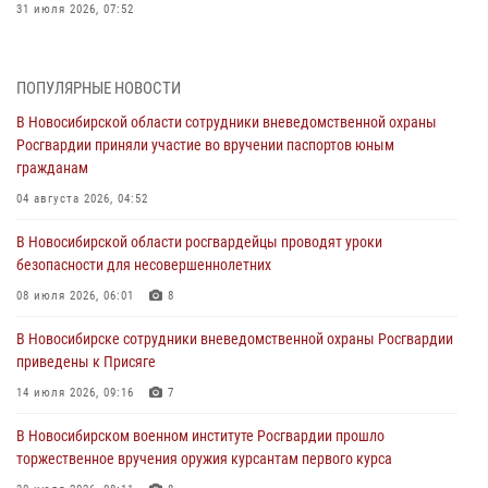
31 июля 2026, 07:52
В Новосибирском военном институте Росгвардии прошло
торжественное вручения оружия курсантам первого курса
ПОПУЛЯРНЫЕ НОВОСТИ
30 июля 2026, 08:11
8
В Новосибирской области сотрудники вневедомственной охраны
Росгвардии приняли участие во вручении паспортов юным
При силовой поддержке бойцов ОМОН и СОБР Росгвардии
гражданам
пресечена деятельность группы лиц, причастных к мошенничеству
в сфере страхования
04 августа 2026, 04:52
29 июля 2026, 05:19
В Новосибирской области росгвардейцы проводят уроки
безопасности для несовершеннолетних
В Новосибирске сотрудниками вневедомственной охраны
Росгвардии задержан гражданин, находящийся в розыске
08 июля 2026, 06:01
8
29 июля 2026, 04:56
В Новосибирске сотрудники вневедомственной охраны Росгвардии
приведены к Присяге
В Новосибирске военнослужащие отряда спецназа «Ермак»
Росгвардии провели занятия по беспарашютному десантированию
14 июля 2026, 09:16
7
28 июля 2026, 02:42
2
В Новосибирском военном институте Росгвардии прошло
торжественное вручения оружия курсантам первого курса
В Новосибирске военнослужащие Росгвардии почтили память детей
– жертв войны в Донбассе