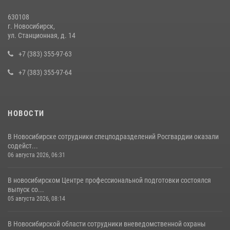
в сфере страхования
630108
29 июля 2026, 05:19
г. Новосибирск,
ул. Станционная, д. 14
В Новосибирске сотрудниками вневедомственной охраны
Росгвардии задержан подозреваемый в грабеже
+7 (383) 355-97-63
13 июля 2026, 05:38
+7 (383) 355-97-64
НОВОСТИ
В Новосибирске сотрудники спецподразделений Росгвардии оказали
содейст...
06 августа 2026, 06:31
В новосибирском Центре профессиональной подготовки состоялся
выпуск со...
05 августа 2026, 08:14
В Новосибирской области сотрудники вневедомственной охраны