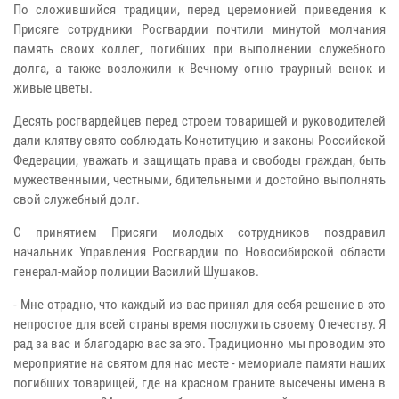
По сложившийся традиции, перед церемонией приведения к
Присяге сотрудники Росгвардии почтили минутой молчания
память своих коллег, погибших при выполнении служебного
долга, а также возложили к Вечному огню траурный венок и
живые цветы.
Десять росгвардейцев перед строем товарищей и руководителей
дали клятву свято соблюдать Конституцию и законы Российской
Федерации, уважать и защищать права и свободы граждан, быть
мужественными, честными, бдительными и достойно выполнять
свой служебный долг.
С принятием Присяги молодых сотрудников поздравил
начальник Управления Росгвардии по Новосибирской области
генерал-майор полиции Василий Шушаков.
- Мне отрадно, что каждый из вас принял для себя решение в это
непростое для всей страны время послужить своему Отечеству. Я
рад за вас и благодарю вас за это. Традиционно мы проводим это
мероприятие на святом для нас месте - мемориале памяти наших
погибших товарищей, где на красном граните высечены имена в