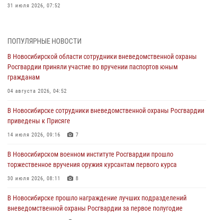
31 июля 2026, 07:52
В Новосибирском военном институте Росгвардии прошло
торжественное вручения оружия курсантам первого курса
ПОПУЛЯРНЫЕ НОВОСТИ
30 июля 2026, 08:11
8
В Новосибирской области сотрудники вневедомственной охраны
Росгвардии приняли участие во вручении паспортов юным
При силовой поддержке бойцов ОМОН и СОБР Росгвардии
гражданам
пресечена деятельность группы лиц, причастных к мошенничеству
в сфере страхования
04 августа 2026, 04:52
29 июля 2026, 05:19
В Новосибирске сотрудники вневедомственной охраны Росгвардии
приведены к Присяге
В Новосибирске сотрудниками вневедомственной охраны
Росгвардии задержан гражданин, находящийся в розыске
14 июля 2026, 09:16
7
29 июля 2026, 04:56
В Новосибирском военном институте Росгвардии прошло
торжественное вручения оружия курсантам первого курса
В Новосибирске военнослужащие отряда спецназа «Ермак»
Росгвардии провели занятия по беспарашютному десантированию
30 июля 2026, 08:11
8
28 июля 2026, 02:42
2
В Новосибирске прошло награждение лучших подразделений
вневедомственной охраны Росгвардии за первое полугодие
В Новосибирске военнослужащие Росгвардии почтили память детей