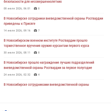
безопасности для несовершеннолетних
В Новосибирске сотрудниками вневедомственной охраны
Росгвардии задержан гражданин, находящийся в розыске
08 июля 2026, 06:01
8
29 июля 2026, 04:56
В Новосибирске сотрудники вневедомственной охраны Росгвардии
приведены к Присяге
В Новосибирске военнослужащие отряда спецназа «Ермак»
Росгвардии провели занятия по беспарашютному десантированию
14 июля 2026, 09:16
7
28 июля 2026, 02:42
2
В Новосибирском военном институте Росгвардии прошло
торжественное вручения оружия курсантам первого курса
В Новосибирске военнослужащие Росгвардии почтили память детей
– жертв войны в Донбассе
30 июля 2026, 08:11
8
27 июля 2026, 02:16
5
В Новосибирске прошло награждение лучших подразделений
вневедомственной охраны Росгвардии за первое полугодие
24 июля 2026, 02:32
4
В Новосибирске сотрудниками вневедомственной охраны
Росгвардии задержаны лица, находящихся в розыске
13 июля 2026, 05:32
Патруль вневедомственной охраны Росгвардии задержал