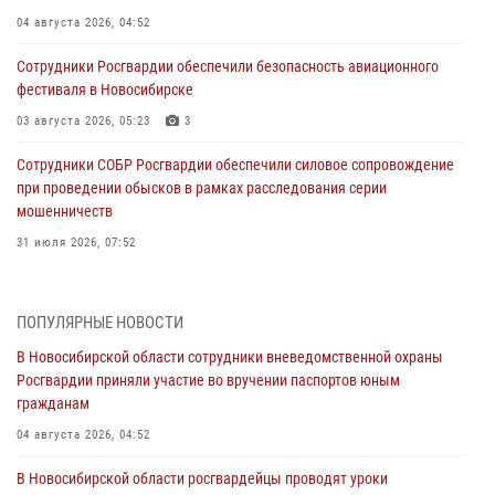
04 августа 2026, 04:52
Сотрудники Росгвардии обеспечили безопасность авиационного
фестиваля в Новосибирске
03 августа 2026, 05:23
3
Сотрудники СОБР Росгвардии обеспечили силовое сопровождение
при проведении обысков в рамках расследования серии
мошенничеств
31 июля 2026, 07:52
В Новосибирском военном институте Росгвардии прошло
торжественное вручения оружия курсантам первого курса
ПОПУЛЯРНЫЕ НОВОСТИ
30 июля 2026, 08:11
8
В Новосибирской области сотрудники вневедомственной охраны
Росгвардии приняли участие во вручении паспортов юным
При силовой поддержке бойцов ОМОН и СОБР Росгвардии
гражданам
пресечена деятельность группы лиц, причастных к мошенничеству
в сфере страхования
04 августа 2026, 04:52
29 июля 2026, 05:19
В Новосибирской области росгвардейцы проводят уроки