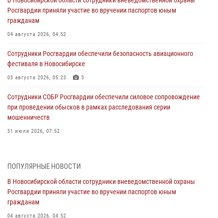
В Новосибирской области сотрудники вневедомственной охраны
Росгвардии приняли участие во вручении паспортов юным
гражданам
04 августа 2026, 04:52
Сотрудники Росгвардии обеспечили безопасность авиационного
фестиваля в Новосибирске
03 августа 2026, 05:23
3
Сотрудники СОБР Росгвардии обеспечили силовое сопровождение
при проведении обысков в рамках расследования серии
мошенничеств
31 июля 2026, 07:52
В Новосибирском военном институте Росгвардии прошло
торжественное вручения оружия курсантам первого курса
ПОПУЛЯРНЫЕ НОВОСТИ
30 июля 2026, 08:11
8
В Новосибирской области сотрудники вневедомственной охраны
Росгвардии приняли участие во вручении паспортов юным
При силовой поддержке бойцов ОМОН и СОБР Росгвардии
гражданам
пресечена деятельность группы лиц, причастных к мошенничеству
в сфере страхования
04 августа 2026, 04:52