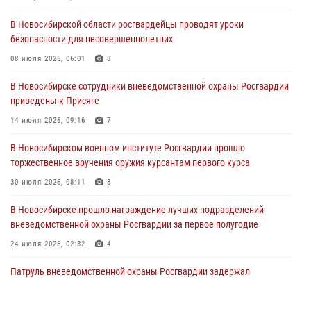
29 июля 2026, 05:19
В Новосибирской области росгвардейцы проводят уроки
безопасности для несовершеннолетних
В Новосибирске сотрудниками вневедомственной охраны
Росгвардии задержан гражданин, находящийся в розыске
08 июля 2026, 06:01
8
29 июля 2026, 04:56
В Новосибирске сотрудники вневедомственной охраны Росгвардии
приведены к Присяге
В Новосибирске военнослужащие отряда спецназа «Ермак»
Росгвардии провели занятия по беспарашютному десантированию
14 июля 2026, 09:16
7
28 июля 2026, 02:42
2
В Новосибирском военном институте Росгвардии прошло
торжественное вручения оружия курсантам первого курса
В Новосибирске военнослужащие Росгвардии почтили память детей
– жертв войны в Донбассе
30 июля 2026, 08:11
8
27 июля 2026, 02:16
5
В Новосибирске прошло награждение лучших подразделений
вневедомственной охраны Росгвардии за первое полугодие
24 июля 2026, 02:32
4
Патруль вневедомственной охраны Росгвардии задержал
зачинщиков уличной драки
17 июля 2026, 07:24