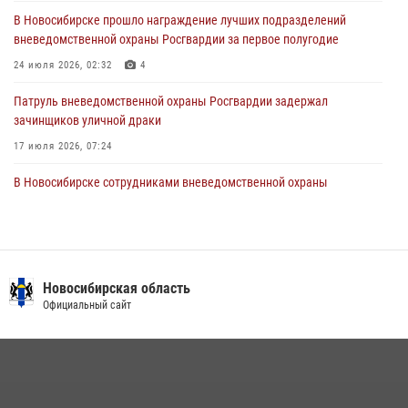
28 июля 2026, 02:42
2
В Новосибирске прошло награждение лучших подразделений
вневедомственной охраны Росгвардии за первое полугодие
В Новосибирске военнослужащие Росгвардии почтили память детей
– жертв войны в Донбассе
24 июля 2026, 02:32
4
27 июля 2026, 02:16
5
Патруль вневедомственной охраны Росгвардии задержал
зачинщиков уличной драки
17 июля 2026, 07:24
В Новосибирске сотрудниками вневедомственной охраны
Росгвардии задержаны лица, находящихся в розыске
13 июля 2026, 05:32
Экипаж вневедомственной охраны Росгвардии задержал
гражданина, который приобрел наркотическое вещество через
Новосибирская область
«закладку»
Официальный сайт
16 июля 2026, 08:39
За серию краж экипажем вневедомственной охраны Росгвардии
задержан житель Новосибирска