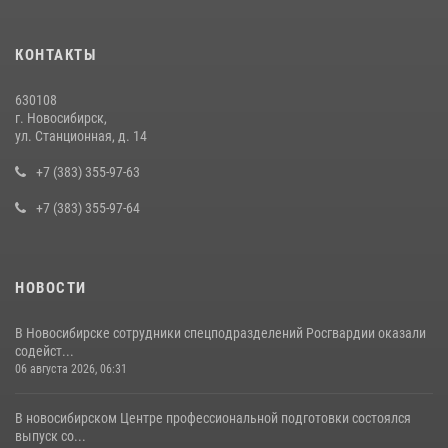
10 июля 2026, 04:33
В Новосибирске сотрудниками вневедомственной охраны
КОНТАКТЫ
Росгвардии задержан подозреваемый в грабеже
13 июля 2026, 05:38
630108
г. Новосибирск,
При силовой поддержке бойцов ОМОН и СОБР Росгвардии
ул. Станционная, д. 14
пресечена деятельность группы лиц, причастных к мошенничеству
в сфере страхования
+7 (383) 355-97-63
29 июля 2026, 05:19
+7 (383) 355-97-64
НОВОСТИ
В Новосибирске сотрудники спецподразделений Росгвардии оказали
содейст...
06 августа 2026, 06:31
В новосибирском Центре профессиональной подготовки состоялся
выпуск со...