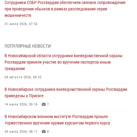
Сотрудники СОБР Росгвардии обеспечили силовое сопровождение
при проведении обысков в рамках расследования серии
мошенничеств
31 июля 2026, 07:52
В Новосибирском военном институте Росгвардии прошло
торжественное вручения оружия курсантам первого курса
ПОПУЛЯРНЫЕ НОВОСТИ
30 июля 2026, 08:11
8
В Новосибирской области сотрудники вневедомственной охраны
Росгвардии приняли участие во вручении паспортов юным
При силовой поддержке бойцов ОМОН и СОБР Росгвардии
гражданам
пресечена деятельность группы лиц, причастных к мошенничеству
в сфере страхования
04 августа 2026, 04:52
29 июля 2026, 05:19
В Новосибирске сотрудники вневедомственной охраны Росгвардии
приведены к Присяге
В Новосибирске сотрудниками вневедомственной охраны
Росгвардии задержан гражданин, находящийся в розыске
14 июля 2026, 09:16
7
29 июля 2026, 04:56
В Новосибирском военном институте Росгвардии прошло
торжественное вручения оружия курсантам первого курса
В Новосибирске военнослужащие отряда спецназа «Ермак»
Росгвардии провели занятия по беспарашютному десантированию
30 июля 2026, 08:11
8