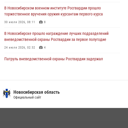
28 июля 2026, 02:42
2
В Новосибирском военном институте Росгвардии прошло
торжественное вручения оружия курсантам первого курса
В Новосибирске военнослужащие Росгвардии почтили память детей
– жертв войны в Донбассе
30 июля 2026, 08:11
8
27 июля 2026, 02:16
5
В Новосибирске прошло награждение лучших подразделений
вневедомственной охраны Росгвардии за первое полугодие
24 июля 2026, 02:32
4
Патруль вневедомственной охраны Росгвардии задержал
зачинщиков уличной драки
17 июля 2026, 07:24
В Новосибирске сотрудниками вневедомственной охраны
Росгвардии задержаны лица, находящихся в розыске
Новосибирская область
Официальный сайт
13 июля 2026, 05:32
Экипаж вневедомственной охраны Росгвардии задержал
гражданина, который приобрел наркотическое вещество через
«закладку»