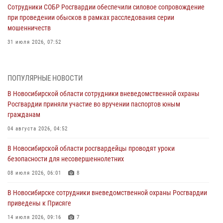
Сотрудники СОБР Росгвардии обеспечили силовое сопровождение
при проведении обысков в рамках расследования серии
мошенничеств
31 июля 2026, 07:52
В Новосибирском военном институте Росгвардии прошло
торжественное вручения оружия курсантам первого курса
ПОПУЛЯРНЫЕ НОВОСТИ
30 июля 2026, 08:11
8
В Новосибирской области сотрудники вневедомственной охраны
Росгвардии приняли участие во вручении паспортов юным
При силовой поддержке бойцов ОМОН и СОБР Росгвардии
гражданам
пресечена деятельность группы лиц, причастных к мошенничеству
в сфере страхования
04 августа 2026, 04:52
29 июля 2026, 05:19
В Новосибирской области росгвардейцы проводят уроки
безопасности для несовершеннолетних
В Новосибирске сотрудниками вневедомственной охраны
Росгвардии задержан гражданин, находящийся в розыске
08 июля 2026, 06:01
8
29 июля 2026, 04:56
В Новосибирске сотрудники вневедомственной охраны Росгвардии
приведены к Присяге
В Новосибирске военнослужащие отряда спецназа «Ермак»
Росгвардии провели занятия по беспарашютному десантированию
14 июля 2026, 09:16
7