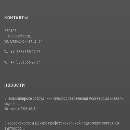
16 июля 2026, 08:39
В Новосибирске сотрудниками вневедомственной охраны
КОНТАКТЫ
Росгвардии задержан подозреваемый в грабеже
13 июля 2026, 05:38
630108
г. Новосибирск,
За серию краж экипажем вневедомственной охраны Росгвардии
ул. Станционная, д. 14
задержан житель Новосибирска
+7 (383) 355-97-63
10 июля 2026, 04:33
+7 (383) 355-97-64
НОВОСТИ
В Новосибирске сотрудники спецподразделений Росгвардии оказали
содейст...
06 августа 2026, 06:31
В новосибирском Центре профессиональной подготовки состоялся
выпуск со...