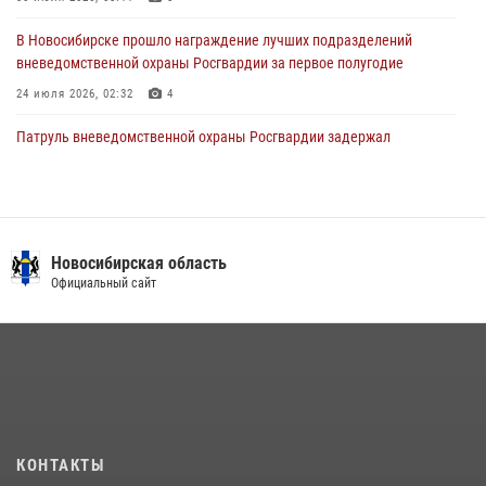
27 июля 2026, 02:16
5
В Новосибирске прошло награждение лучших подразделений
вневедомственной охраны Росгвардии за первое полугодие
24 июля 2026, 02:32
4
Патруль вневедомственной охраны Росгвардии задержал
зачинщиков уличной драки
17 июля 2026, 07:24
В Новосибирске сотрудниками вневедомственной охраны
Росгвардии задержаны лица, находящихся в розыске
Новосибирская область
Официальный сайт
13 июля 2026, 05:32
Экипаж вневедомственной охраны Росгвардии задержал
гражданина, который приобрел наркотическое вещество через
«закладку»
16 июля 2026, 08:39
В Новосибирске сотрудниками вневедомственной охраны
КОНТАКТЫ
Росгвардии задержан подозреваемый в грабеже