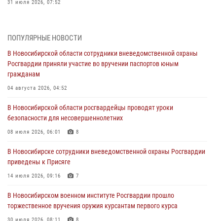
31 июля 2026, 07:52
В Новосибирском военном институте Росгвардии прошло
торжественное вручения оружия курсантам первого курса
ПОПУЛЯРНЫЕ НОВОСТИ
30 июля 2026, 08:11
8
В Новосибирской области сотрудники вневедомственной охраны
Росгвардии приняли участие во вручении паспортов юным
При силовой поддержке бойцов ОМОН и СОБР Росгвардии
гражданам
пресечена деятельность группы лиц, причастных к мошенничеству
в сфере страхования
04 августа 2026, 04:52
29 июля 2026, 05:19
В Новосибирской области росгвардейцы проводят уроки
безопасности для несовершеннолетних
В Новосибирске сотрудниками вневедомственной охраны
Росгвардии задержан гражданин, находящийся в розыске
08 июля 2026, 06:01
8
29 июля 2026, 04:56
В Новосибирске сотрудники вневедомственной охраны Росгвардии
приведены к Присяге
В Новосибирске военнослужащие отряда спецназа «Ермак»
Росгвардии провели занятия по беспарашютному десантированию
14 июля 2026, 09:16
7
28 июля 2026, 02:42
2
В Новосибирском военном институте Росгвардии прошло
торжественное вручения оружия курсантам первого курса
В Новосибирске военнослужащие Росгвардии почтили память детей
– жертв войны в Донбассе
30 июля 2026, 08:11
8