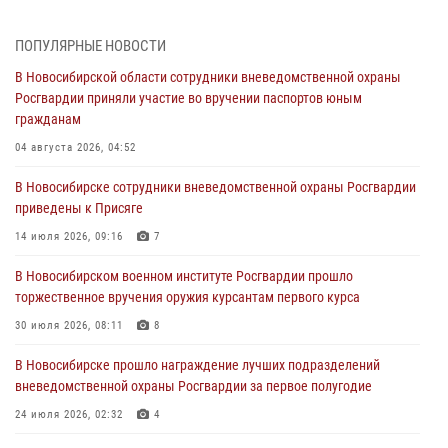
В Новосибирском военном институте Росгвардии прошло
торжественное вручения оружия курсантам первого курса
ПОПУЛЯРНЫЕ НОВОСТИ
30 июля 2026, 08:11
8
В Новосибирской области сотрудники вневедомственной охраны
Росгвардии приняли участие во вручении паспортов юным
При силовой поддержке бойцов ОМОН и СОБР Росгвардии
гражданам
пресечена деятельность группы лиц, причастных к мошенничеству
в сфере страхования
04 августа 2026, 04:52
29 июля 2026, 05:19
В Новосибирске сотрудники вневедомственной охраны Росгвардии
приведены к Присяге
В Новосибирске сотрудниками вневедомственной охраны
Росгвардии задержан гражданин, находящийся в розыске
14 июля 2026, 09:16
7
29 июля 2026, 04:56
В Новосибирском военном институте Росгвардии прошло
торжественное вручения оружия курсантам первого курса
В Новосибирске военнослужащие отряда спецназа «Ермак»
Росгвардии провели занятия по беспарашютному десантированию
30 июля 2026, 08:11
8
28 июля 2026, 02:42
2
В Новосибирске прошло награждение лучших подразделений
вневедомственной охраны Росгвардии за первое полугодие
В Новосибирске военнослужащие Росгвардии почтили память детей
– жертв войны в Донбассе
24 июля 2026, 02:32
4
27 июля 2026, 02:16
5