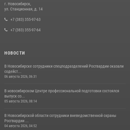
г. Новосибирск,
При силовой поддержке бойцов ОМОН и СОБР Росгвардии
ул. Станционная, д. 14
пресечена деятельность группы лиц, причастных к мошенничеству
в сфере страхования
+7 (383) 355-97-63
29 июля 2026, 05:19
+7 (383) 355-97-64
НОВОСТИ
В Новосибирске сотрудники спецподразделений Росгвардии оказали
содейст...
06 августа 2026, 06:31
В новосибирском Центре профессиональной подготовки состоялся
выпуск со...
05 августа 2026, 08:14
В Новосибирской области сотрудники вневедомственной охраны
Росгвардии ...
04 августа 2026, 04:52