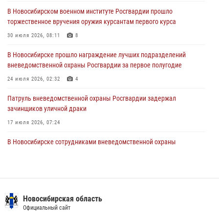
29 июля 2026, 04:56
В Новосибирском военном институте Росгвардии прошло
торжественное вручения оружия курсантам первого курса
В Новосибирске военнослужащие отряда спецназа «Ермак»
Росгвардии провели занятия по беспарашютному десантированию
30 июля 2026, 08:11
8
28 июля 2026, 02:42
2
В Новосибирске прошло награждение лучших подразделений
вневедомственной охраны Росгвардии за первое полугодие
В Новосибирске военнослужащие Росгвардии почтили память детей
– жертв войны в Донбассе
24 июля 2026, 02:32
4
27 июля 2026, 02:16
5
Патруль вневедомственной охраны Росгвардии задержал
зачинщиков уличной драки
17 июля 2026, 07:24
В Новосибирске сотрудниками вневедомственной охраны
Росгвардии задержаны лица, находящихся в розыске
13 июля 2026, 05:32
Экипаж вневедомственной охраны Росгвардии задержал
гражданина, который приобрел наркотическое вещество через
Новосибирская область
«закладку»
Официальный сайт