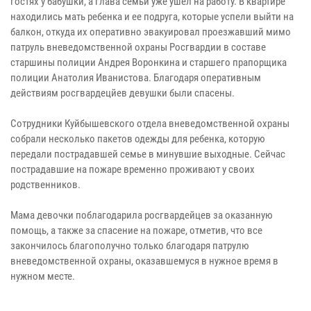
гостях у бабушки, а глава семьи уже ушел на работу. В квартире
находились мать ребенка и ее подруга, которые успели выйти на
балкон, откуда их оперативно эвакуировал проезжавший мимо
патруль вневедомственной охраны Росгвардии в составе
старшины полиции Андрея Воронкина и старшего прапорщика
полиции Анатолия Иванистова. Благодаря оперативным
действиям росгвардецйев девушки были спасены.
Сотрудники Куйбышевского отдела вневедомственной охраны
собрали несколько пакетов одежды для ребенка, которую
передали пострадавшей семье в минувшие выходные. Сейчас
пострадавшие на пожаре временно проживают у своих
родственников.
Мама девочки поблагодарила росгвардейцев за оказанную
помощь, а также за спасение на пожаре, отметив, что все
закончилось благополучно только благодаря патрулю
вневедомственной охраны, оказавшемуся в нужное время в
нужном месте.