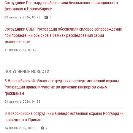
Сотрудники Росгвардии обеспечили безопасность авиационного
фестиваля в Новосибирске
03 августа 2026, 05:23
3
Сотрудники СОБР Росгвардии обеспечили силовое сопровождение
при проведении обысков в рамках расследования серии
мошенничеств
31 июля 2026, 07:52
В Новосибирском военном институте Росгвардии прошло
торжественное вручения оружия курсантам первого курса
ПОПУЛЯРНЫЕ НОВОСТИ
30 июля 2026, 08:11
8
В Новосибирской области сотрудники вневедомственной охраны
Росгвардии приняли участие во вручении паспортов юным
При силовой поддержке бойцов ОМОН и СОБР Росгвардии
гражданам
пресечена деятельность группы лиц, причастных к мошенничеству
в сфере страхования
04 августа 2026, 04:52
29 июля 2026, 05:19
В Новосибирске сотрудники вневедомственной охраны Росгвардии
приведены к Присяге
В Новосибирске сотрудниками вневедомственной охраны
Росгвардии задержан гражданин, находящийся в розыске
14 июля 2026, 09:16
7