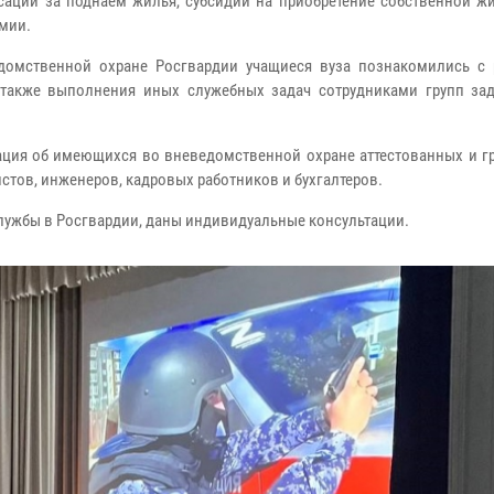
нсации за поднаем жилья, субсидии на приобретение собственной ж
рмии.
домственной охране Росгвардии учащиеся вуза познакомились с
 также выполнения иных служебных задач сотрудниками групп за
ция об имеющихся во вневедомственной охране аттестованных и г
стов, инженеров, кадровых работников и бухгалтеров.
ужбы в Росгвардии, даны индивидуальные консультации.