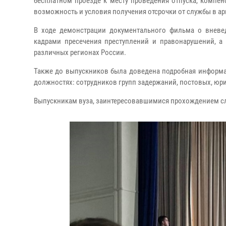
бесплатном проезде к месту проведения отпуска, компе
возможность и условия получения отсрочки от службы в а
В ходе демонстрации документального фильма о вневе
кадрами пресечения преступлений и правонарушений, а
различных регионах России.
Также до выпускников была доведена подробная информа
должностях: сотрудников групп задержаний, постовых, юри
Выпускникам вуза, заинтересовавшимися прохождением сл