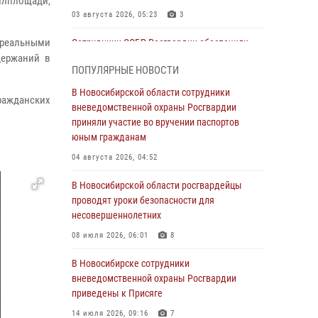
илплощади,
03 августа 2026, 05:23
3
 реальными
Сотрудники СОБР Росгвардии обеспечили
держаний в
силовое сопровождение при проведении
ПОПУЛЯРНЫЕ НОВОСТИ
обысков в рамках расследования серии
мошенничеств
В Новосибирской области сотрудники
ражданских
вневедомственной охраны Росгвардии
31 июля 2026, 07:52
приняли участие во вручении паспортов
В Новосибирском военном институте
юным гражданам
Росгвардии прошло торжественное вручения
04 августа 2026, 04:52
оружия курсантам первого курса
В Новосибирской области росгвардейцы
30 июля 2026, 08:11
8
проводят уроки безопасности для
При силовой поддержке бойцов ОМОН и
несовершеннолетних
СОБР Росгвардии пресечена деятельность
08 июля 2026, 06:01
8
группы лиц, причастных к мошенничеству в
сфере страхования
В Новосибирске сотрудники
вневедомственной охраны Росгвардии
29 июля 2026, 05:19
приведены к Присяге
В Новосибирске сотрудниками
14 июля 2026, 09:16
7