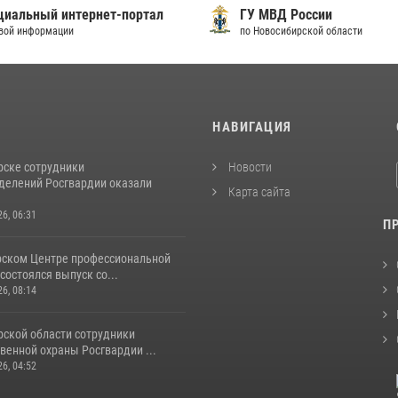
иальный интернет-портал
ГУ МВД России
вой информации
по Новосибирской области
И
НАВИГАЦИЯ
рске сотрудники
Новости
делений Росгвардии оказали
Карта сайта
26, 06:31
П
рском Центре профессиональной
состоялся выпуск со...
26, 08:14
рской области сотрудники
венной охраны Росгвардии ...
26, 04:52