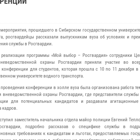
ЕРЕНЦИИ
 мероприятия, прошедшего в Сибирском государственном университе
та, росгвардейцы рассказали выпускникам вуза об условиях и пре
ния службы в Росгвардии.
 реализации программы «Мой выбор – Росгвардия» сотрудники Це
вневедомственной охраны Росгвардии приняли участие во все
 конференции для студентов, которая прошла с 10 по 11 декабря в
твенном университете водного транспорта.
 проведения конференции в холле вуза была организована работа т
 вневедомственной охраны Росгвардии, где представители службы
тации для потенциальных кандидатов и раздавали агитационные
 кадров.
ступил заместитель начальника отдела майор полиции Евгений Тепл
осгвардии, подробно рассказав о специфике службы в подра
новных требованиях к кандидатам и льготах, предоставляемых госу