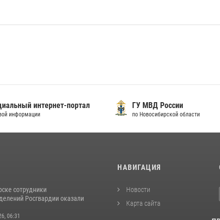
иальный интернет-портал
ГУ МВД России
вой информации
по Новосибирской области
И
НАВИГАЦИЯ
рске сотрудники
Новости
делений Росгвардии оказали
Карта сайта
26, 06:31