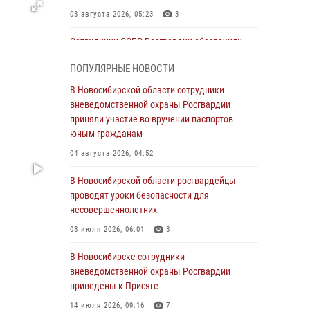
03 августа 2026, 05:23
3
Сотрудники СОБР Росгвардии обеспечили
силовое сопровождение при проведении
ПОПУЛЯРНЫЕ НОВОСТИ
обысков в рамках расследования серии
мошенничеств
В Новосибирской области сотрудники
вневедомственной охраны Росгвардии
31 июля 2026, 07:52
приняли участие во вручении паспортов
В Новосибирском военном институте
юным гражданам
Росгвардии прошло торжественное вручения
04 августа 2026, 04:52
оружия курсантам первого курса
В Новосибирской области росгвардейцы
30 июля 2026, 08:11
8
проводят уроки безопасности для
При силовой поддержке бойцов ОМОН и
несовершеннолетних
СОБР Росгвардии пресечена деятельность
08 июля 2026, 06:01
8
группы лиц, причастных к мошенничеству в
сфере страхования
В Новосибирске сотрудники
вневедомственной охраны Росгвардии
29 июля 2026, 05:19
приведены к Присяге
В Новосибирске сотрудниками
14 июля 2026, 09:16
7