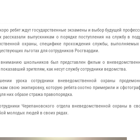
коро ребят ждут государственные экзамены и выбор будущей професс
х рассказали выпускникам о порядке поступления на службу в под
ственной охраны, специфике прохождения службы, выполняемых 
ществующих льготах для сотрудников Росгвардии.
 вниманию школьников был представлен фильм о вневедомственн
 показавший зрителям, как несут службу сотрудники ведомства.
шении урока сотрудники вневедомственной охраны продемонс
кам свою экипировку, которую ребята охотно примерили и сфотогра
для них образе стража правопорядка.
сотрудники Черепановского отдела вневедомственной охраны в св
бой молодых людей в своих рядах.