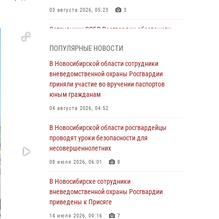
03 августа 2026, 05:23
3
Сотрудники СОБР Росгвардии обеспечили
силовое сопровождение при проведении
ПОПУЛЯРНЫЕ НОВОСТИ
обысков в рамках расследования серии
мошенничеств
В Новосибирской области сотрудники
вневедомственной охраны Росгвардии
31 июля 2026, 07:52
приняли участие во вручении паспортов
В Новосибирском военном институте
юным гражданам
Росгвардии прошло торжественное вручения
04 августа 2026, 04:52
оружия курсантам первого курса
В Новосибирской области росгвардейцы
30 июля 2026, 08:11
8
проводят уроки безопасности для
При силовой поддержке бойцов ОМОН и
несовершеннолетних
СОБР Росгвардии пресечена деятельность
08 июля 2026, 06:01
8
группы лиц, причастных к мошенничеству в
сфере страхования
В Новосибирске сотрудники
вневедомственной охраны Росгвардии
29 июля 2026, 05:19
приведены к Присяге
В Новосибирске сотрудниками
14 июля 2026, 09:16
7