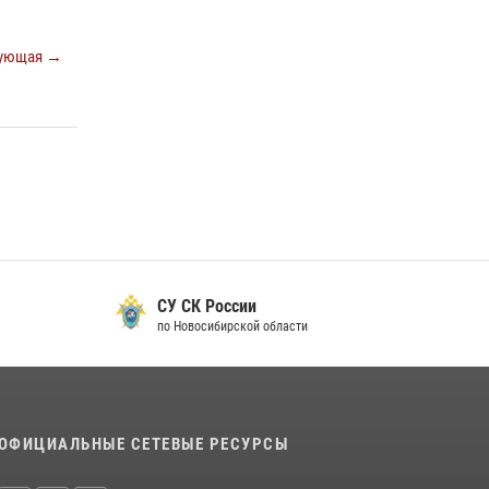
Экипаж вневедомственной охраны
Росгвардии задержал гражданина, который
ующая →
приобрел наркотическое вещество через
«закладку»
16 июля 2026, 08:39
За серию краж экипажем вневедомственной
охраны Росгвардии задержан житель
Новосибирска
10 июля 2026, 04:33
В Новосибирске сотрудниками
СУ СК России
вневедомственной охраны Росгвардии
по Новосибирской области
задержан подозреваемый в грабеже
13 июля 2026, 05:38
ОФИЦИАЛЬНЫЕ СЕТЕВЫЕ РЕСУРСЫ