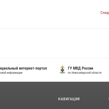
След
иальный интернет-портал
ГУ МВД России
вой информации
по Новосибирской области
И
НАВИГАЦИЯ