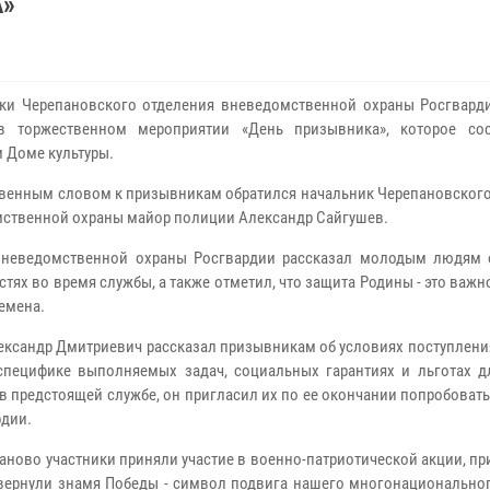
»
ки Черепановского отделения вневедомственной охраны Росгвард
 в торжественном мероприятии «День призывника», которое со
 Доме культуры.
твенным словом к призывникам обратился начальник Черепановского
ственной охраны майор полиции Александр Сайгушев.
вневедомственной охраны Росгвардии рассказал молодым людям 
тях во время службы, а также отметил, что защита Родины - это важн
ремена.
ександр Дмитриевич рассказал призывникам об условиях поступлени
специфике выполняемых задач, социальных гарантиях и льготах д
в предстоящей службе, он пригласил их по ее окончании попробоват
рдии.
ново участники приняли участие в военно-патриотической акции, п
звернули знамя Победы - символ подвига нашего многонациональног