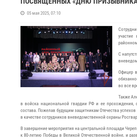
ПОСВЯЩЕННЫХ «ДНЮ ПРИЗЫВНИКА
05 мая 2025, 07:10
Сотрудни
участие
районном
С напутс
вневедом
Офицер 
обязаннос
во все в
Также Ал
в войска национальной гвардии РФ и ее прохождения, 
состава. Пожелав будущим защитникам Отечества успехов 
в качестве сотрудников вневедомственной охраны Росгва
В завершение мероприятия на центральной площади Черепа
к 80-летию Победы в Великой Отечественной войне, и ра