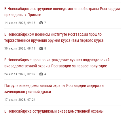
29 июля 2026, 05:19
В Новосибирске сотрудники вневедомственной охраны Росгвардии
приведены к Присяге
В Новосибирске сотрудниками вневедомственной охраны
Росгвардии задержан гражданин, находящийся в розыске
14 июля 2026, 09:16
7
29 июля 2026, 04:56
В Новосибирском военном институте Росгвардии прошло
торжественное вручения оружия курсантам первого курса
В Новосибирске военнослужащие отряда спецназа «Ермак»
Росгвардии провели занятия по беспарашютному десантированию
30 июля 2026, 08:11
8
28 июля 2026, 02:42
2
В Новосибирске прошло награждение лучших подразделений
вневедомственной охраны Росгвардии за первое полугодие
В Новосибирске военнослужащие Росгвардии почтили память детей
– жертв войны в Донбассе
24 июля 2026, 02:32
4
27 июля 2026, 02:16
5
Патруль вневедомственной охраны Росгвардии задержал
зачинщиков уличной драки
17 июля 2026, 07:24
В Новосибирске сотрудниками вневедомственной охраны
Росгвардии задержаны лица, находящихся в розыске
13 июля 2026, 05:32