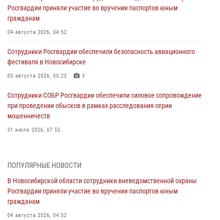
Росгвардии приняли участие во вручении паспортов юным
гражданам
04 августа 2026, 04:52
Сотрудники Росгвардии обеспечили безопасность авиационного
фестиваля в Новосибирске
03 августа 2026, 05:23
3
Сотрудники СОБР Росгвардии обеспечили силовое сопровождение
при проведении обысков в рамках расследования серии
мошенничеств
31 июля 2026, 07:52
В Новосибирском военном институте Росгвардии прошло
торжественное вручения оружия курсантам первого курса
ПОПУЛЯРНЫЕ НОВОСТИ
30 июля 2026, 08:11
8
В Новосибирской области сотрудники вневедомственной охраны
Росгвардии приняли участие во вручении паспортов юным
При силовой поддержке бойцов ОМОН и СОБР Росгвардии
гражданам
пресечена деятельность группы лиц, причастных к мошенничеству
в сфере страхования
04 августа 2026, 04:52