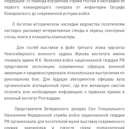
Федерации: от периода внутренней стражи России и биографии ее
первого командующего генерала от инфантерии Евграфа
Комаровского до современной истории войск.
О богатом историческом наследии ведомства посетителям
наглядно расскажут интерактивные стенды и экраны, сенсорные
столы, книги и планшеты-компьютеры.
Для гостей выставки в фойе третьего этажа курсанты
Новосибирского военного ордена Жукова института имени
генерала армии И.К. Яковлева войск национальной гвардии РФ
представили экспозицию современных образцов военной
амуниции и продемонстрировали показательные выступления по
рукопашному бою. Для будущих абитуриентов офицеры вуза
организовали агитационный пункт, где все желающие смогли
получить всю необходимую информацию о правилах приема в
военный институт Росгвардии.
Представители Ветеранского резерва Сил Специального
Назначения Федеральной службы войск национальной гвардии
РФ организовали для посетителей музея выставку современного
оружия, экипировки и средств связи подразделений