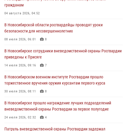
При силовой поддержке бойцов ОМОН и СОБР Росгвардии
гражданам
пресечена деятельность группы лиц, причастных к мошенничеству
в сфере страхования
04 августа 2026, 04:52
29 июля 2026, 05:19
В Новосибирской области росгвардейцы проводят уроки
безопасности для несовершеннолетних
В Новосибирске сотрудниками вневедомственной охраны
Росгвардии задержан гражданин, находящийся в розыске
08 июля 2026, 06:01
8
29 июля 2026, 04:56
В Новосибирске сотрудники вневедомственной охраны Росгвардии
приведены к Присяге
В Новосибирске военнослужащие отряда спецназа «Ермак»
Росгвардии провели занятия по беспарашютному десантированию
14 июля 2026, 09:16
7
28 июля 2026, 02:42
2
В Новосибирском военном институте Росгвардии прошло
торжественное вручения оружия курсантам первого курса
В Новосибирске военнослужащие Росгвардии почтили память детей
– жертв войны в Донбассе
30 июля 2026, 08:11
8
27 июля 2026, 02:16
5
В Новосибирске прошло награждение лучших подразделений
вневедомственной охраны Росгвардии за первое полугодие
24 июля 2026, 02:32
4
Патруль вневедомственной охраны Росгвардии задержал