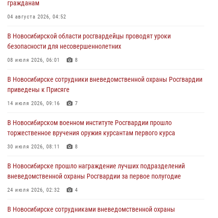
гражданам
пресечена деятельность группы лиц, причастных к мошенничеству
в сфере страхования
04 августа 2026, 04:52
29 июля 2026, 05:19
В Новосибирской области росгвардейцы проводят уроки
безопасности для несовершеннолетних
В Новосибирске сотрудниками вневедомственной охраны
Росгвардии задержан гражданин, находящийся в розыске
08 июля 2026, 06:01
8
29 июля 2026, 04:56
В Новосибирске сотрудники вневедомственной охраны Росгвардии
приведены к Присяге
В Новосибирске военнослужащие отряда спецназа «Ермак»
Росгвардии провели занятия по беспарашютному десантированию
14 июля 2026, 09:16
7
28 июля 2026, 02:42
2
В Новосибирском военном институте Росгвардии прошло
торжественное вручения оружия курсантам первого курса
В Новосибирске военнослужащие Росгвардии почтили память детей
– жертв войны в Донбассе
30 июля 2026, 08:11
8
27 июля 2026, 02:16
5
В Новосибирске прошло награждение лучших подразделений
вневедомственной охраны Росгвардии за первое полугодие
24 июля 2026, 02:32
4
В Новосибирске сотрудниками вневедомственной охраны