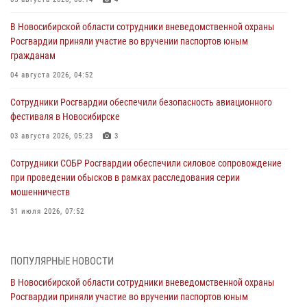
В Новосибирской области сотрудники вневедомственной охраны
Росгвардии приняли участие во вручении паспортов юным
гражданам
04 августа 2026, 04:52
Сотрудники Росгвардии обеспечили безопасность авиационного
фестиваля в Новосибирске
03 августа 2026, 05:23
3
Сотрудники СОБР Росгвардии обеспечили силовое сопровождение
при проведении обысков в рамках расследования серии
мошенничеств
31 июля 2026, 07:52
В Новосибирском военном институте Росгвардии прошло
торжественное вручения оружия курсантам первого курса
ПОПУЛЯРНЫЕ НОВОСТИ
30 июля 2026, 08:11
8
В Новосибирской области сотрудники вневедомственной охраны
Росгвардии приняли участие во вручении паспортов юным
При силовой поддержке бойцов ОМОН и СОБР Росгвардии