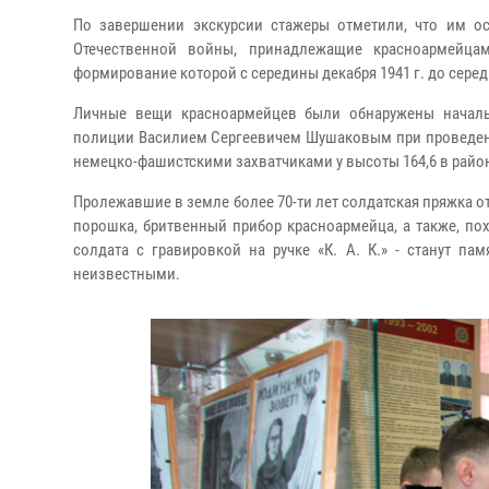
По завершении экскурсии стажеры отметили, что им о
Отечественной войны, принадлежащие красноармейцам
формирование которой с середины декабря 1941 г. до сер
Личные вещи красноармейцев были обнаружены началь
полиции Василием Сергеевичем Шушаковым при проведении
немецко-фашистскими захватчиками у высоты 164,6 в район
Пролежавшие в земле более 70-ти лет солдатская пряжка о
порошка, бритвенный прибор красноармейца, а также, п
солдата с гравировкой на ручке «К. А. К.» - станут п
неизвестными.