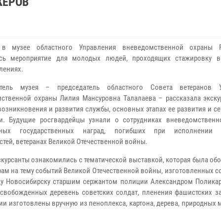
ЖЕРОВ
 в музее областного Управления вневедомственной охраны Р
ось мероприятие для молодых людей, проходящих стажировку 
лениях.
итель музея – председатель областного Совета ветеранов У
ственной охраны Лилия Мансуровна Талалаева – рассказала экску
возникновения и развития службы, основных этапах ее развития и 
и. Будущие росгвардейцы узнали о сотрудниках вневедомственн
нных государственных наград, погибших при исполнении 
стей, ветеранах Великой Отечественной войны.
скурсанты ознакомились с тематической выставкой, которая была об
рам на тему событий Великой Отечественной войны, изготовленных 
ду Новосибирску старшим сержантом полиции Александром Полика
свобожденных деревень советских солдат, пленения фашистских за
и изготовлены вручную из пеноплекса, картона, дерева, природных 