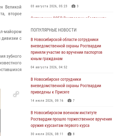
ен Великой
03 августа 2026, 05:23
3
та, второе
Сотрудники СОБР Росгвардии обеспечили
силовое сопровождение при проведении
ПОПУЛЯРНЫЕ НОВОСТИ
обысков в рамках расследования серии
ал-майором
мошенничеств
й дивизии с
В Новосибирской области сотрудники
вневедомственной охраны Росгвардии
31 июля 2026, 07:52
приняли участие во вручении паспортов
ния зубного
В Новосибирском военном институте
юным гражданам
известного
Росгвардии прошло торжественное вручения
04 августа 2026, 04:52
оставшихся
оружия курсантам первого курса
В Новосибирске сотрудники
30 июля 2026, 08:11
8
вневедомственной охраны Росгвардии
При силовой поддержке бойцов ОМОН и
приведены к Присяге
СОБР Росгвардии пресечена деятельность
14 июля 2026, 09:16
7
группы лиц, причастных к мошенничеству в
сфере страхования
В Новосибирском военном институте
Росгвардии прошло торжественное вручения
29 июля 2026, 05:19
оружия курсантам первого курса
В Новосибирске сотрудниками
30 июля 2026, 08:11
8