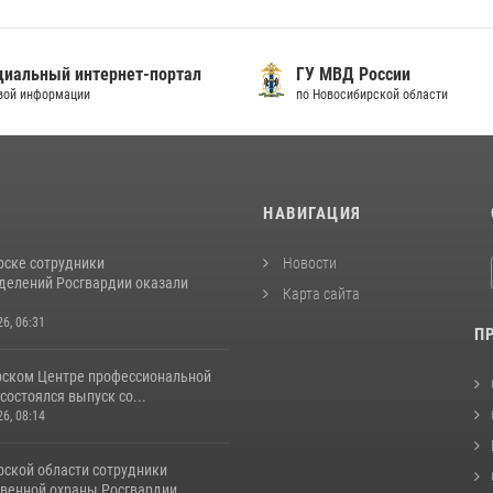
иальный интернет-портал
ГУ МВД России
вой информации
по Новосибирской области
И
НАВИГАЦИЯ
рске сотрудники
Новости
делений Росгвардии оказали
Карта сайта
26, 06:31
П
рском Центре профессиональной
состоялся выпуск со...
26, 08:14
рской области сотрудники
венной охраны Росгвардии ...