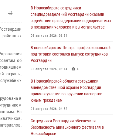
В Новосибирске сотрудники
спецподразделений Росгвардии оказали
содействие при задержании подозреваемых
в похищении человека и вымогательстве
осгвардии
в районных
06 августа 2026, 06:31
В новосибирском Центре профессиональной
правления
подготовки состоялся выпуск сотрудников
рсантам об
Росгвардии
сегодняшнем
05 августа 2026, 08:14
4
ой охраны,
служебных
В Новосибирской области сотрудники
вневедомственной охраны Росгвардии
приняли участие во вручении паспортов
орудована в
юным гражданам
сотрудником
04 августа 2026, 04:52
рповым. На
хватчиков,
Сотрудники Росгвардии обеспечили
материалов,
безопасность авиационного фестиваля в
Новосибирске