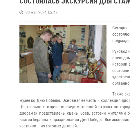
СОСТОЯЛАСЬ ЭКСКУРСИЯ ДЛЯ СТА
20 мая 2024, 03:48
Сегодня
состоял
подразде
Руковод
вневедом
истории 
состояни
удостое
обязанно
Также эк
музее ко Дню Победы. Основная ее часть – коллекция дио
Центрального отдела вневедомственной охраны по горо
диорамах представлены сцены боев, встречи жителями о
взятия Берлина и празднования Дня Победы. Все экспозици
частично – из готовых деталей.