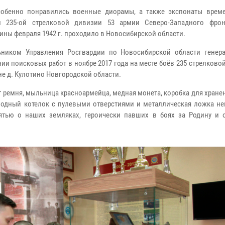
собенно понравились военные диорамы, а также экспонаты врем
 235-ой стрелковой дивизии 53 армии Северо-Западного фрон
едины февраля 1942 г. проходило в Новосибирской области.
ником Управления Росгвардии по Новосибирской области генер
 поисковых работ в ноябре 2017 года на месте боёв 235 стрелково
е д. Кулотино Новгородской области.
т ремня, мыльница красноармейца, медная монета, коробка для хране
оходный котелок с пулевыми отверстиями и металлическая ложка не
амятью о наших земляках, героически павших в боях за Родину и 