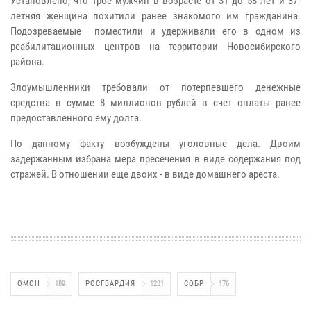
Установлено, что трое мужчин в возрасте от 31 до 58 лет и 37-
летняя женщина похитили ранее знакомого им гражданина.
Подозреваемые поместили и удерживали его в одном из
реабилитационных центров на территории Новосибирского
района.
Злоумышленники требовали от потерпевшего денежные
средства в сумме 8 миллионов рублей в счет оплаты ранее
предоставленного ему долга.
По данному факту возбуждены уголовные дела. Двоим
задержанным избрана мера пресечения в виде содержания под
стражей. В отношении еще двоих - в виде домашнего ареста.
ОМОН
189
РОСГВАРДИЯ
1231
СОБР
176