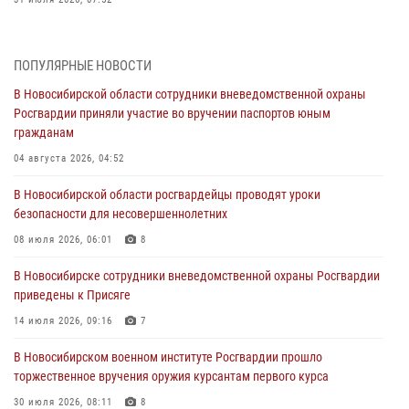
В Новосибирском военном институте Росгвардии прошло
торжественное вручения оружия курсантам первого курса
ПОПУЛЯРНЫЕ НОВОСТИ
30 июля 2026, 08:11
8
В Новосибирской области сотрудники вневедомственной охраны
Росгвардии приняли участие во вручении паспортов юным
При силовой поддержке бойцов ОМОН и СОБР Росгвардии
гражданам
пресечена деятельность группы лиц, причастных к мошенничеству
в сфере страхования
04 августа 2026, 04:52
29 июля 2026, 05:19
В Новосибирской области росгвардейцы проводят уроки
безопасности для несовершеннолетних
В Новосибирске сотрудниками вневедомственной охраны
Росгвардии задержан гражданин, находящийся в розыске
08 июля 2026, 06:01
8
29 июля 2026, 04:56
В Новосибирске сотрудники вневедомственной охраны Росгвардии
приведены к Присяге
В Новосибирске военнослужащие отряда спецназа «Ермак»
Росгвардии провели занятия по беспарашютному десантированию
14 июля 2026, 09:16
7
28 июля 2026, 02:42
2
В Новосибирском военном институте Росгвардии прошло
торжественное вручения оружия курсантам первого курса
В Новосибирске военнослужащие Росгвардии почтили память детей
– жертв войны в Донбассе
30 июля 2026, 08:11
8