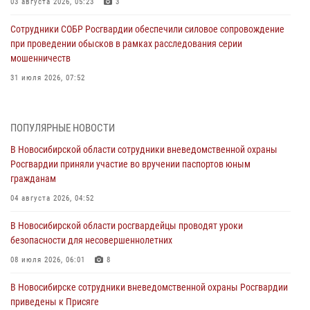
03 августа 2026, 05:23
3
Сотрудники СОБР Росгвардии обеспечили силовое сопровождение
при проведении обысков в рамках расследования серии
мошенничеств
31 июля 2026, 07:52
В Новосибирском военном институте Росгвардии прошло
торжественное вручения оружия курсантам первого курса
ПОПУЛЯРНЫЕ НОВОСТИ
30 июля 2026, 08:11
8
В Новосибирской области сотрудники вневедомственной охраны
Росгвардии приняли участие во вручении паспортов юным
При силовой поддержке бойцов ОМОН и СОБР Росгвардии
гражданам
пресечена деятельность группы лиц, причастных к мошенничеству
в сфере страхования
04 августа 2026, 04:52
29 июля 2026, 05:19
В Новосибирской области росгвардейцы проводят уроки
безопасности для несовершеннолетних
В Новосибирске сотрудниками вневедомственной охраны
Росгвардии задержан гражданин, находящийся в розыске
08 июля 2026, 06:01
8
29 июля 2026, 04:56
В Новосибирске сотрудники вневедомственной охраны Росгвардии
приведены к Присяге
В Новосибирске военнослужащие отряда спецназа «Ермак»