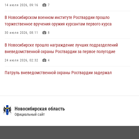
Росгвардии провели занятия по беспарашютному десантированию
14 июля 2026, 09:16
7
28 июля 2026, 02:42
2
В Новосибирском военном институте Росгвардии прошло
торжественное вручения оружия курсантам первого курса
В Новосибирске военнослужащие Росгвардии почтили память детей
– жертв войны в Донбассе
30 июля 2026, 08:11
8
27 июля 2026, 02:16
5
В Новосибирске прошло награждение лучших подразделений
вневедомственной охраны Росгвардии за первое полугодие
24 июля 2026, 02:32
4
Патруль вневедомственной охраны Росгвардии задержал
зачинщиков уличной драки
17 июля 2026, 07:24
В Новосибирске сотрудниками вневедомственной охраны
Росгвардии задержаны лица, находящихся в розыске
Новосибирская область
Официальный сайт
13 июля 2026, 05:32
Экипаж вневедомственной охраны Росгвардии задержал
гражданина, который приобрел наркотическое вещество через