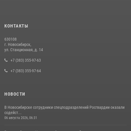
«закладку»
16 июля 2026, 08:39
В Новосибирске сотрудниками вневедомственной охраны
КОНТАКТЫ
Росгвардии задержан подозреваемый в грабеже
13 июля 2026, 05:38
630108
г. Новосибирск,
За серию краж экипажем вневедомственной охраны Росгвардии
ул. Станционная, д. 14
задержан житель Новосибирска
+7 (383) 355-97-63
10 июля 2026, 04:33
+7 (383) 355-97-64
НОВОСТИ
В Новосибирске сотрудники спецподразделений Росгвардии оказали
содейст...
06 августа 2026, 06:31