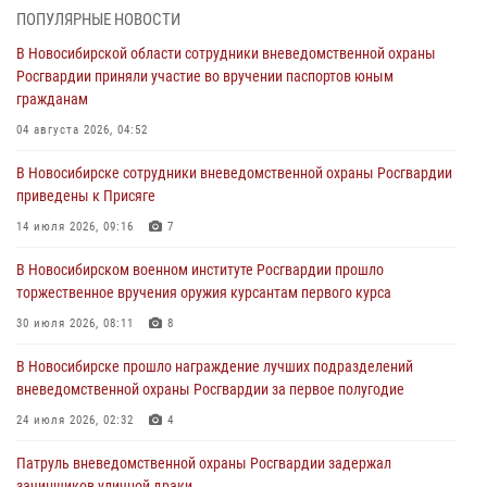
торжественное вручения оружия курсантам первого курса
ПОПУЛЯРНЫЕ НОВОСТИ
30 июля 2026, 08:11
8
В Новосибирской области сотрудники вневедомственной охраны
Росгвардии приняли участие во вручении паспортов юным
При силовой поддержке бойцов ОМОН и СОБР Росгвардии
гражданам
пресечена деятельность группы лиц, причастных к мошенничеству
в сфере страхования
04 августа 2026, 04:52
29 июля 2026, 05:19
В Новосибирске сотрудники вневедомственной охраны Росгвардии
приведены к Присяге
В Новосибирске сотрудниками вневедомственной охраны
Росгвардии задержан гражданин, находящийся в розыске
14 июля 2026, 09:16
7
29 июля 2026, 04:56
В Новосибирском военном институте Росгвардии прошло
торжественное вручения оружия курсантам первого курса
В Новосибирске военнослужащие отряда спецназа «Ермак»
Росгвардии провели занятия по беспарашютному десантированию
30 июля 2026, 08:11
8
28 июля 2026, 02:42
2
В Новосибирске прошло награждение лучших подразделений
вневедомственной охраны Росгвардии за первое полугодие
В Новосибирске военнослужащие Росгвардии почтили память детей
– жертв войны в Донбассе
24 июля 2026, 02:32
4
27 июля 2026, 02:16
5
Патруль вневедомственной охраны Росгвардии задержал
зачинщиков уличной драки