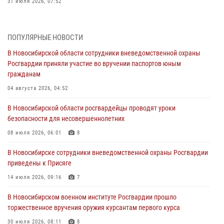
31 июля 2026, 07:52
В Новосибирском военном институте Росгвардии прошло
торжественное вручения оружия курсантам первого курса
ПОПУЛЯРНЫЕ НОВОСТИ
30 июля 2026, 08:11
8
В Новосибирской области сотрудники вневедомственной охраны
Росгвардии приняли участие во вручении паспортов юным
При силовой поддержке бойцов ОМОН и СОБР Росгвардии
гражданам
пресечена деятельность группы лиц, причастных к мошенничеству
в сфере страхования
04 августа 2026, 04:52
29 июля 2026, 05:19
В Новосибирской области росгвардейцы проводят уроки
безопасности для несовершеннолетних
В Новосибирске сотрудниками вневедомственной охраны
Росгвардии задержан гражданин, находящийся в розыске
08 июля 2026, 06:01
8
29 июля 2026, 04:56
В Новосибирске сотрудники вневедомственной охраны Росгвардии
приведены к Присяге
В Новосибирске военнослужащие отряда спецназа «Ермак»
Росгвардии провели занятия по беспарашютному десантированию
14 июля 2026, 09:16
7
28 июля 2026, 02:42
2
В Новосибирском военном институте Росгвардии прошло
торжественное вручения оружия курсантам первого курса
В Новосибирске военнослужащие Росгвардии почтили память детей
– жертв войны в Донбассе
30 июля 2026, 08:11
8