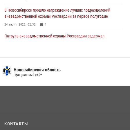
27 июля 2026, 02:16
5
В Новосибирске прошло награждение лучших подразделений
вневедомственной охраны Росгвардии за первое полугодие
24 июля 2026, 02:32
4
Патруль вневедомственной охраны Росгвардии задержал
зачинщиков уличной драки
17 июля 2026, 07:24
В Новосибирске сотрудниками вневедомственной охраны
Росгвардии задержаны лица, находящихся в розыске
Новосибирская область
Официальный сайт
13 июля 2026, 05:32
Экипаж вневедомственной охраны Росгвардии задержал
гражданина, который приобрел наркотическое вещество через
«закладку»
16 июля 2026, 08:39
В Новосибирске сотрудниками вневедомственной охраны
КОНТАКТЫ
Росгвардии задержан подозреваемый в грабеже