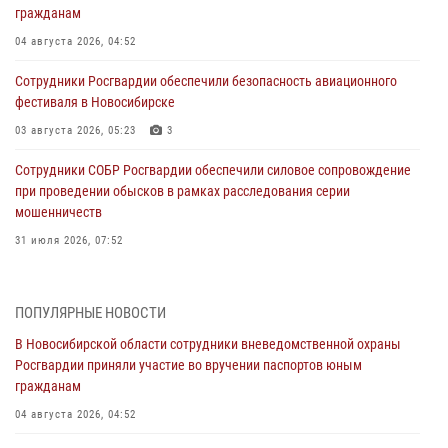
гражданам
04 августа 2026, 04:52
Сотрудники Росгвардии обеспечили безопасность авиационного
фестиваля в Новосибирске
03 августа 2026, 05:23
3
Сотрудники СОБР Росгвардии обеспечили силовое сопровождение
при проведении обысков в рамках расследования серии
мошенничеств
31 июля 2026, 07:52
В Новосибирском военном институте Росгвардии прошло
торжественное вручения оружия курсантам первого курса
ПОПУЛЯРНЫЕ НОВОСТИ
30 июля 2026, 08:11
8
В Новосибирской области сотрудники вневедомственной охраны
Росгвардии приняли участие во вручении паспортов юным
При силовой поддержке бойцов ОМОН и СОБР Росгвардии
гражданам
пресечена деятельность группы лиц, причастных к мошенничеству
в сфере страхования
04 августа 2026, 04:52
29 июля 2026, 05:19