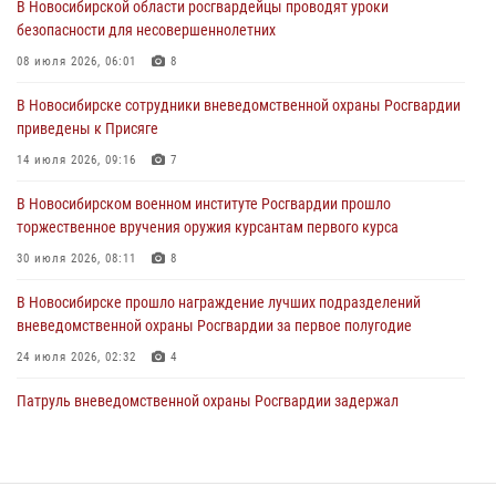
В Новосибирской области росгвардейцы проводят уроки
безопасности для несовершеннолетних
В Новосибирске сотрудниками вневедомственной охраны
Росгвардии задержан гражданин, находящийся в розыске
08 июля 2026, 06:01
8
29 июля 2026, 04:56
В Новосибирске сотрудники вневедомственной охраны Росгвардии
приведены к Присяге
В Новосибирске военнослужащие отряда спецназа «Ермак»
Росгвардии провели занятия по беспарашютному десантированию
14 июля 2026, 09:16
7
28 июля 2026, 02:42
2
В Новосибирском военном институте Росгвардии прошло
торжественное вручения оружия курсантам первого курса
В Новосибирске военнослужащие Росгвардии почтили память детей
– жертв войны в Донбассе
30 июля 2026, 08:11
8
27 июля 2026, 02:16
5
В Новосибирске прошло награждение лучших подразделений
вневедомственной охраны Росгвардии за первое полугодие
24 июля 2026, 02:32
4
Патруль вневедомственной охраны Росгвардии задержал
зачинщиков уличной драки
17 июля 2026, 07:24