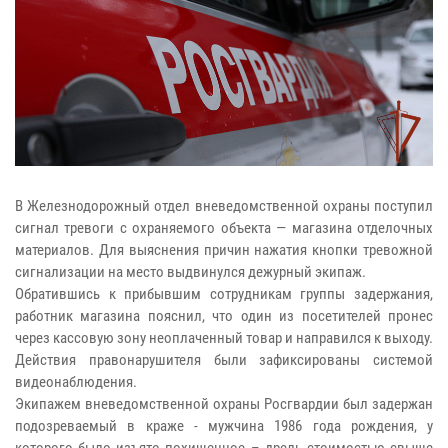
В Железнодорожный отдел вневедомственной охраны поступил
сигнал тревоги с охраняемого объекта — магазина отделочных
материалов. Для выяснения причин нажатия кнопки тревожной
сигнализации на место выдвинулся дежурный экипаж.
Обратившись к прибывшим сотрудникам группы задержания,
работник магазина пояснил, что один из посетителей пронес
через кассовую зону неоплаченный товар и направился к выходу.
Действия правонарушителя были зафиксированы системой
видеонаблюдения.
Экипажем вневедомственной охраны Росгвардии был задержан
подозреваемый в краже - мужчина 1986 года рождения, у
которого было изъято похищенное – дрель стоимостью свыше