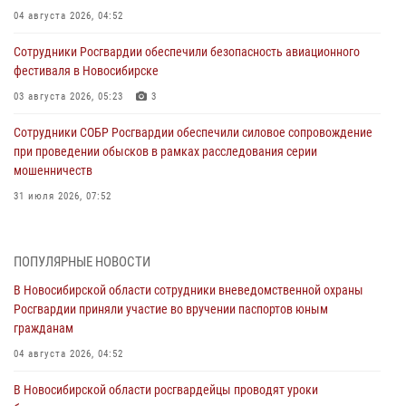
04 августа 2026, 04:52
Сотрудники Росгвардии обеспечили безопасность авиационного
фестиваля в Новосибирске
03 августа 2026, 05:23
3
Сотрудники СОБР Росгвардии обеспечили силовое сопровождение
при проведении обысков в рамках расследования серии
мошенничеств
31 июля 2026, 07:52
В Новосибирском военном институте Росгвардии прошло
торжественное вручения оружия курсантам первого курса
ПОПУЛЯРНЫЕ НОВОСТИ
30 июля 2026, 08:11
8
В Новосибирской области сотрудники вневедомственной охраны
Росгвардии приняли участие во вручении паспортов юным
При силовой поддержке бойцов ОМОН и СОБР Росгвардии
гражданам
пресечена деятельность группы лиц, причастных к мошенничеству
в сфере страхования
04 августа 2026, 04:52
29 июля 2026, 05:19
В Новосибирской области росгвардейцы проводят уроки