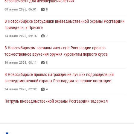
безопасности для несовершеннолетних
В Новосибирске сотрудниками вневедомственной охраны
Росгвардии задержан гражданин, находящийся в розыске
08 июля 2026, 06:01
8
29 июля 2026, 04:56
В Новосибирске сотрудники вневедомственной охраны Росгвардии
приведены к Присяге
В Новосибирске военнослужащие отряда спецназа «Ермак»
Росгвардии провели занятия по беспарашютному десантированию
14 июля 2026, 09:16
7
28 июля 2026, 02:42
2
В Новосибирском военном институте Росгвардии прошло
торжественное вручения оружия курсантам первого курса
В Новосибирске военнослужащие Росгвардии почтили память детей
– жертв войны в Донбассе
30 июля 2026, 08:11
8
27 июля 2026, 02:16
5
В Новосибирске прошло награждение лучших подразделений
вневедомственной охраны Росгвардии за первое полугодие
24 июля 2026, 02:32
4
Патруль вневедомственной охраны Росгвардии задержал
зачинщиков уличной драки
17 июля 2026, 07:24
В Новосибирске сотрудниками вневедомственной охраны