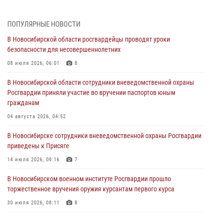
В Новосибирском военном институте Росгвардии прошло
торжественное вручения оружия курсантам первого курса
ПОПУЛЯРНЫЕ НОВОСТИ
30 июля 2026, 08:11
8
В Новосибирской области росгвардейцы проводят уроки
безопасности для несовершеннолетних
При силовой поддержке бойцов ОМОН и СОБР Росгвардии
пресечена деятельность группы лиц, причастных к мошенничеству
08 июля 2026, 06:01
8
в сфере страхования
В Новосибирской области сотрудники вневедомственной охраны
29 июля 2026, 05:19
Росгвардии приняли участие во вручении паспортов юным
гражданам
В Новосибирске сотрудниками вневедомственной охраны
Росгвардии задержан гражданин, находящийся в розыске
04 августа 2026, 04:52
29 июля 2026, 04:56
В Новосибирске сотрудники вневедомственной охраны Росгвардии
приведены к Присяге
В Новосибирске военнослужащие отряда спецназа «Ермак»
Росгвардии провели занятия по беспарашютному десантированию
14 июля 2026, 09:16
7
28 июля 2026, 02:42
2
В Новосибирском военном институте Росгвардии прошло
торжественное вручения оружия курсантам первого курса
В Новосибирске военнослужащие Росгвардии почтили память детей
– жертв войны в Донбассе
30 июля 2026, 08:11
8
27 июля 2026, 02:16
5