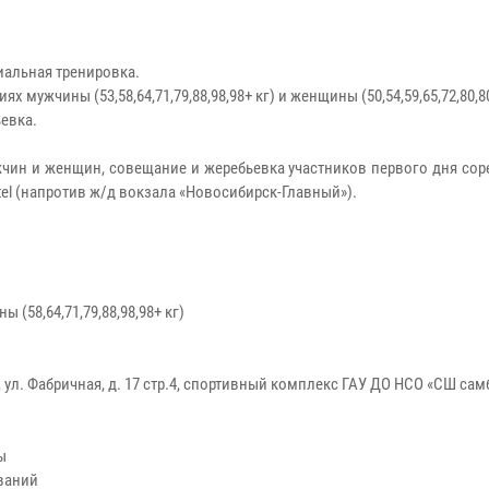
циальная тренировка.
х мужчины (53,58,64,71,79,88,98,98+ кг) и женщины (50,54,59,65,72,80,8
ьевка.
чин и женщин, совещание и жеребьевка участников первого дня сор
otel (напротив ж/д вокзала «Новосибирск-Главный»).
 (58,64,71,79,88,98,98+ кг)
 ул. Фабричная, д. 17 стр.4, спортивный комплекс ГАУ ДО НСО «СШ сам
ы
ований