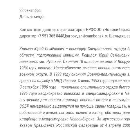
22 сентября
День отъезда
Контактные данные организаторов НРФСОО «Новосибирска
директор +7 951 365 8448,karpov_sn@sambonsk.ru Шельдяшев
Климов Юрий Семёнович – командир Специального отряда б
области, подполковник милиции. Родился Юрий Семёнович
Башкортостан. Русский. Окончил 10 классов школы. В Вооруж
1984 году окончил Новосибирское высшее военно-политичес
военном округе. В 1993 году окончил Военно-политическую
принят на службу в МВД России. С июля 1993 года служил на
С сентября 1996 года – начальник специального отряда быстр
1995 года неоднократно выезжал в спецкомандировки в Чече
внутренних дел попала в засаду, понесла потери и вынужд
СОБР немедленно выдвинулся на помощь своим товарищам, но 
собственной жизнью, пытался вынести из-под обстрела ра
кладбище в Академгородке Новосибирска. За мужество и гер
Указом Президента Российской Федерации от 4 апреля 200