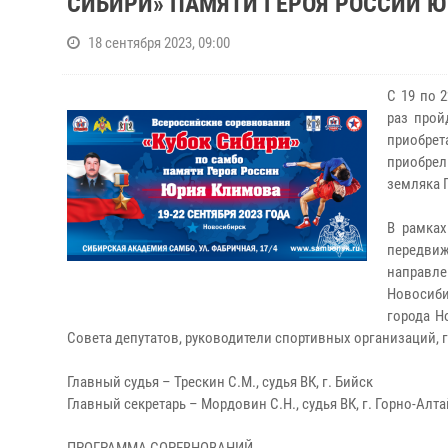
СИБИРИ» ПАМЯТИ ГЕРОЯ РОССИИ 
18 сентября 2023, 09:00
С 19 по 
раз прой
приобрет
приобре
земляка 
В рамках
передвиж
направле
Новосиби
города Н
Совета депутатов, руководители спортивных организаций,
Главный судья – Трескин С.М., судья ВК, г. Бийск
Главный секретарь – Мордовин С.Н., судья ВК, г. Горно-Алт