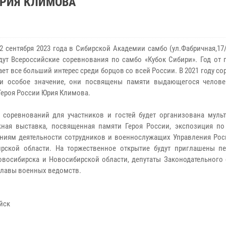
ЮРИЯ КЛИМОВА
22 сентября 2023 года в Сибирской Академии самбо (ул.Фабричная,17
дут Всероссийские соревнования по самбо «Кубок Сибири». Год от 
ает все больший интерес среди борцов со всей России. В 2021 году с
ли особое значение, они посвящены памяти выдающегося челове
Героя России Юрия Климова.
 соревнований для участников и гостей будет организована муль
ная выставка, посвященная памяти Героя России, экспозиция п
ниям деятельности сотрудников и военнослужащих Управления Рос
рской области. На торжественное открытие будут приглашены п
овосибирска и Новосибирской области, депутаты Законодательного 
 главы военных ведомств.
айск