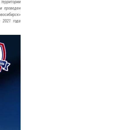
 территории
16 июля 2026, 08:39
 и проведен
За серию краж экипажем вневедомственной
восибирск»
охраны Росгвардии задержан житель
 2021 года
Новосибирска
10 июля 2026, 04:33
При силовой поддержке бойцов ОМОН и
СОБР Росгвардии пресечена деятельность
группы лиц, причастных к мошенничеству в
сфере страхования
29 июля 2026, 05:19
В Новосибирске сотрудниками
вневедомственной охраны Росгвардии
задержан подозреваемый в грабеже
13 июля 2026, 05:38