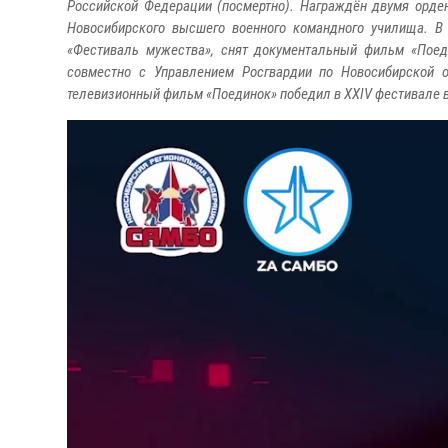
Российской Федерации (посмертно). Награждён двумя орден
Новосибирского высшего военного командного училища. В
«Фестиваль мужества», снят документальный фильм «Поед
совместно с Управлением Росгвардии по Новосибирской о
телевизионный фильм «Поединок» победил в XХIV фестивале 