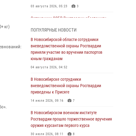
03 августа 2026, 05:23
3
Сотрудники СОБР Росгвардии обеспечили
силовое сопровождение при проведении
0+ кг)
ПОПУЛЯРНЫЕ НОВОСТИ
обысков в рамках расследования серии
мошенничеств
В Новосибирской области сотрудники
вневедомственной охраны Росгвардии
евнований:
31 июля 2026, 07:52
приняли участие во вручении паспортов
В Новосибирском военном институте
юным гражданам
Росгвардии прошло торжественное вручения
04 августа 2026, 04:52
оружия курсантам первого курса
В Новосибирске сотрудники
30 июля 2026, 08:11
8
вневедомственной охраны Росгвардии
При силовой поддержке бойцов ОМОН и
приведены к Присяге
СОБР Росгвардии пресечена деятельность
14 июля 2026, 09:16
7
группы лиц, причастных к мошенничеству в
бо».
сфере страхования
В Новосибирском военном институте
Росгвардии прошло торжественное вручения
29 июля 2026, 05:19
оружия курсантам первого курса
В Новосибирске сотрудниками
30 июля 2026, 08:11
8