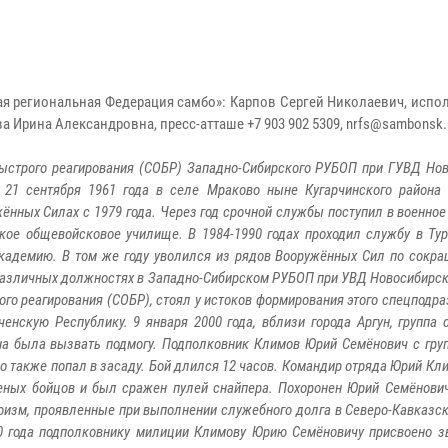
я региональная Федерация самбо»: Карпов Сергей Николаевич, испо
а Ирина Александровна, пресс-атташе +7 903 902 5309, nrfs@sambonsk.
ыстрого реагирования (СОБР) Западно-Сибирского РУБОП при ГУВД Но
 21 сентября 1961 года в селе Мраково ныне Кугарчинского района
ённых Силах с 1979 года. Через год срочной службы поступил в военное
кое общевойсковое училище. В 1984-1990 годах проходил службу в Ту
 академию. В том же году уволился из рядов Вооружённых Сил по сокр
 различных должностях в Западно-Сибирском РУБОП при УВД Новосибирск
ого реагирования (СОБР), стоял у истоков формирования этого спецподра
нскую Республику. 9 января 2000 года, вблизи города Аргун, группа 
ена была вызвать подмогу. Подполковник Климов Юрий Семёнович с гру
также попал в засаду. Бой длился 12 часов. Командир отряда Юрий Кли
неных бойцов и был сражен пулей снайпера. Похоронен Юрий Семёнов
оизм, проявленные при выполнении служебного долга в Северо-Кавказск
0 года подполковнику милиции Климову Юрию Семёновичу присвоено з