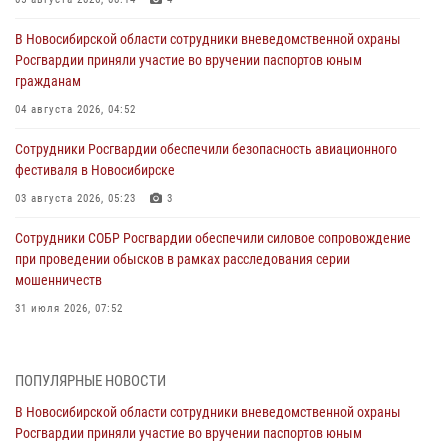
В Новосибирской области сотрудники вневедомственной охраны
Росгвардии приняли участие во вручении паспортов юным
гражданам
04 августа 2026, 04:52
Сотрудники Росгвардии обеспечили безопасность авиационного
фестиваля в Новосибирске
03 августа 2026, 05:23
3
Сотрудники СОБР Росгвардии обеспечили силовое сопровождение
при проведении обысков в рамках расследования серии
мошенничеств
31 июля 2026, 07:52
В Новосибирском военном институте Росгвардии прошло
торжественное вручения оружия курсантам первого курса
ПОПУЛЯРНЫЕ НОВОСТИ
30 июля 2026, 08:11
8
В Новосибирской области сотрудники вневедомственной охраны
Росгвардии приняли участие во вручении паспортов юным
При силовой поддержке бойцов ОМОН и СОБР Росгвардии