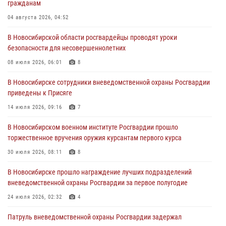
гражданам
пресечена деятельность группы лиц, причастных к мошенничеству
в сфере страхования
04 августа 2026, 04:52
29 июля 2026, 05:19
В Новосибирской области росгвардейцы проводят уроки
безопасности для несовершеннолетних
В Новосибирске сотрудниками вневедомственной охраны
Росгвардии задержан гражданин, находящийся в розыске
08 июля 2026, 06:01
8
29 июля 2026, 04:56
В Новосибирске сотрудники вневедомственной охраны Росгвардии
приведены к Присяге
В Новосибирске военнослужащие отряда спецназа «Ермак»
Росгвардии провели занятия по беспарашютному десантированию
14 июля 2026, 09:16
7
28 июля 2026, 02:42
2
В Новосибирском военном институте Росгвардии прошло
торжественное вручения оружия курсантам первого курса
В Новосибирске военнослужащие Росгвардии почтили память детей
– жертв войны в Донбассе
30 июля 2026, 08:11
8
27 июля 2026, 02:16
5
В Новосибирске прошло награждение лучших подразделений
вневедомственной охраны Росгвардии за первое полугодие
24 июля 2026, 02:32
4
Патруль вневедомственной охраны Росгвардии задержал