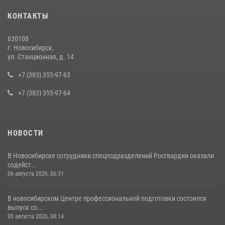
В Новосибирске сотрудниками вневедомственной охраны
КОНТАКТЫ
Росгвардии задержан подозреваемый в грабеже
13 июля 2026, 05:38
630108
г. Новосибирск,
При силовой поддержке бойцов ОМОН и СОБР Росгвардии
ул. Станционная, д. 14
пресечена деятельность группы лиц, причастных к мошенничеству
в сфере страхования
+7 (383) 355-97-63
29 июля 2026, 05:19
+7 (383) 355-97-64
НОВОСТИ
В Новосибирске сотрудники спецподразделений Росгвардии оказали
содейст...
06 августа 2026, 06:31
В новосибирском Центре профессиональной подготовки состоялся
выпуск со...
05 августа 2026, 08:14