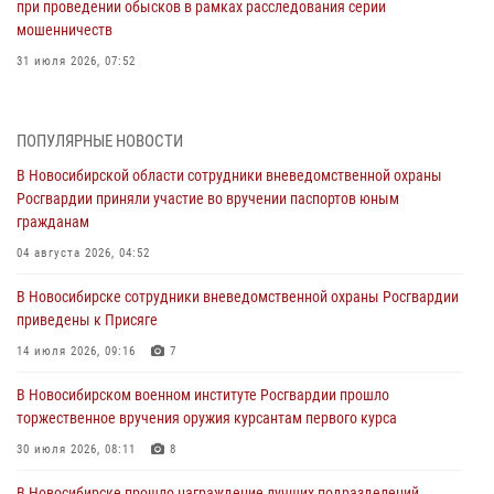
при проведении обысков в рамках расследования серии
мошенничеств
31 июля 2026, 07:52
В Новосибирском военном институте Росгвардии прошло
торжественное вручения оружия курсантам первого курса
ПОПУЛЯРНЫЕ НОВОСТИ
30 июля 2026, 08:11
8
В Новосибирской области сотрудники вневедомственной охраны
Росгвардии приняли участие во вручении паспортов юным
При силовой поддержке бойцов ОМОН и СОБР Росгвардии
гражданам
пресечена деятельность группы лиц, причастных к мошенничеству
в сфере страхования
04 августа 2026, 04:52
29 июля 2026, 05:19
В Новосибирске сотрудники вневедомственной охраны Росгвардии
приведены к Присяге
В Новосибирске сотрудниками вневедомственной охраны
Росгвардии задержан гражданин, находящийся в розыске
14 июля 2026, 09:16
7
29 июля 2026, 04:56
В Новосибирском военном институте Росгвардии прошло
торжественное вручения оружия курсантам первого курса
В Новосибирске военнослужащие отряда спецназа «Ермак»
Росгвардии провели занятия по беспарашютному десантированию
30 июля 2026, 08:11
8
28 июля 2026, 02:42
2
В Новосибирске прошло награждение лучших подразделений