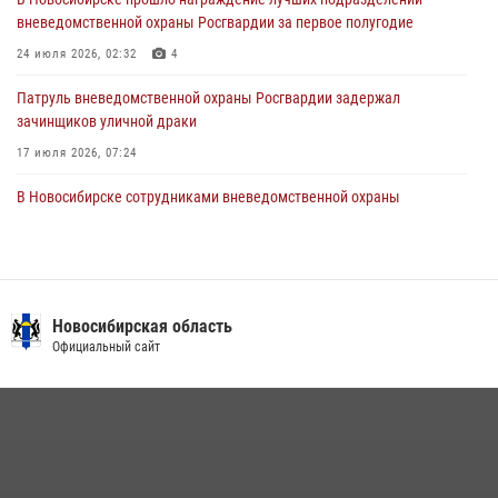
вневедомственной охраны Росгвардии за первое полугодие
В Новосибирске военнослужащие Росгвардии почтили память детей
– жертв войны в Донбассе
24 июля 2026, 02:32
4
27 июля 2026, 02:16
5
Патруль вневедомственной охраны Росгвардии задержал
зачинщиков уличной драки
17 июля 2026, 07:24
В Новосибирске сотрудниками вневедомственной охраны
Росгвардии задержаны лица, находящихся в розыске
13 июля 2026, 05:32
Экипаж вневедомственной охраны Росгвардии задержал
гражданина, который приобрел наркотическое вещество через
Новосибирская область
«закладку»
Официальный сайт
16 июля 2026, 08:39
За серию краж экипажем вневедомственной охраны Росгвардии
задержан житель Новосибирска
10 июля 2026, 04:33