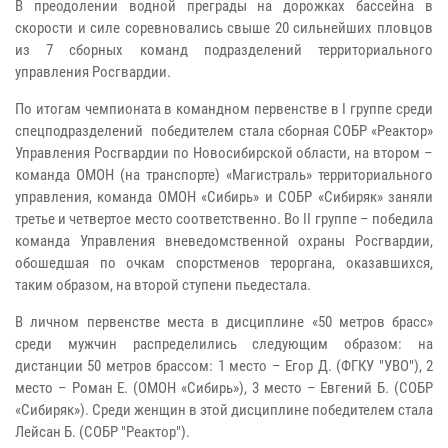
В преодолении водной преграды на дорожках бассейна в
скорости и силе соревновались свыше 20 сильнейших пловцов
из 7 сборных команд подразделений территориального
управления Росгвардии.
По итогам чемпионата в командном первенстве в I группе среди
спецподразделений победителем стала сборная СОБР «Реактор»
Управления Росгвардии по Новосибирской области, на втором –
команда ОМОН (на транспорте) «Магистраль» территориального
управления, команда ОМОН «Сибирь» и СОБР «Сибиряк» заняли
третье и четвертое место соответственно. Во II группе – победила
команда Управления вневедомственной охраны Росгвардии,
обошедшая по очкам спорстменов тероргана, оказавшихся,
таким образом, на второй ступени пьедестала.
В личном первенстве места в дисциплине «50 метров брасс»
среди мужчин распределились следующим образом: на
дистанции 50 метров брассом: 1 место – Егор Д. (ФГКУ "УВО"), 2
место – Роман Е. (ОМОН «Сибирь»), 3 место – Евгений Б. (СОБР
«Сибиряк»). Среди женщин в этой дисциплине победителем стала
Лейсан Б. (СОБР "Реактор").