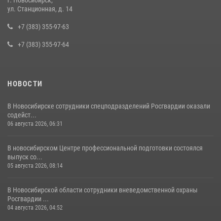
г. Новосибирск,
При силовой поддержке бойцов ОМОН и СОБР Росгвардии
ул. Станционная, д. 14
пресечена деятельность группы лиц, причастных к мошенничеству
в сфере страхования
+7 (383) 355-97-63
29 июля 2026, 05:19
+7 (383) 355-97-64
НОВОСТИ
В Новосибирске сотрудники спецподразделений Росгвардии оказали
содейст...
06 августа 2026, 06:31
В новосибирском Центре профессиональной подготовки состоялся
выпуск со...
05 августа 2026, 08:14
В Новосибирской области сотрудники вневедомственной охраны
Росгвардии ...
04 августа 2026, 04:52