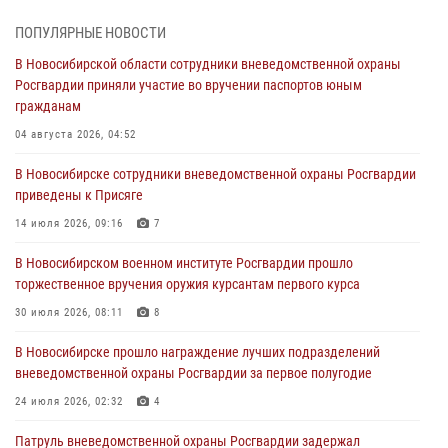
В Новосибирском военном институте Росгвардии прошло
торжественное вручения оружия курсантам первого курса
ПОПУЛЯРНЫЕ НОВОСТИ
30 июля 2026, 08:11
8
В Новосибирской области сотрудники вневедомственной охраны
Росгвардии приняли участие во вручении паспортов юным
При силовой поддержке бойцов ОМОН и СОБР Росгвардии
гражданам
пресечена деятельность группы лиц, причастных к мошенничеству
в сфере страхования
04 августа 2026, 04:52
29 июля 2026, 05:19
В Новосибирске сотрудники вневедомственной охраны Росгвардии
приведены к Присяге
В Новосибирске сотрудниками вневедомственной охраны
Росгвардии задержан гражданин, находящийся в розыске
14 июля 2026, 09:16
7
29 июля 2026, 04:56
В Новосибирском военном институте Росгвардии прошло
торжественное вручения оружия курсантам первого курса
В Новосибирске военнослужащие отряда спецназа «Ермак»
Росгвардии провели занятия по беспарашютному десантированию
30 июля 2026, 08:11
8
28 июля 2026, 02:42
2
В Новосибирске прошло награждение лучших подразделений
вневедомственной охраны Росгвардии за первое полугодие
В Новосибирске военнослужащие Росгвардии почтили память детей
– жертв войны в Донбассе
24 июля 2026, 02:32
4
27 июля 2026, 02:16
5
Патруль вневедомственной охраны Росгвардии задержал