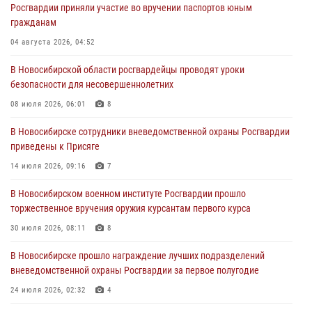
Росгвардии приняли участие во вручении паспортов юным
При силовой поддержке бойцов ОМОН и СОБР Росгвардии
гражданам
пресечена деятельность группы лиц, причастных к мошенничеству
в сфере страхования
04 августа 2026, 04:52
29 июля 2026, 05:19
В Новосибирской области росгвардейцы проводят уроки
безопасности для несовершеннолетних
В Новосибирске сотрудниками вневедомственной охраны
Росгвардии задержан гражданин, находящийся в розыске
08 июля 2026, 06:01
8
29 июля 2026, 04:56
В Новосибирске сотрудники вневедомственной охраны Росгвардии
приведены к Присяге
В Новосибирске военнослужащие отряда спецназа «Ермак»
Росгвардии провели занятия по беспарашютному десантированию
14 июля 2026, 09:16
7
28 июля 2026, 02:42
2
В Новосибирском военном институте Росгвардии прошло
торжественное вручения оружия курсантам первого курса
В Новосибирске военнослужащие Росгвардии почтили память детей
– жертв войны в Донбассе
30 июля 2026, 08:11
8
27 июля 2026, 02:16
5
В Новосибирске прошло награждение лучших подразделений
вневедомственной охраны Росгвардии за первое полугодие
24 июля 2026, 02:32
4