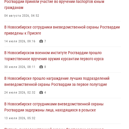
Росгвардии приняли участие во вручении паспортов юным
При силовой поддержке бойцов ОМОН и СОБР Росгвардии
гражданам
пресечена деятельность группы лиц, причастных к мошенничеству
в сфере страхования
04 августа 2026, 04:52
29 июля 2026, 05:19
В Новосибирске сотрудники вневедомственной охраны Росгвардии
приведены к Присяге
В Новосибирске сотрудниками вневедомственной охраны
Росгвардии задержан гражданин, находящийся в розыске
14 июля 2026, 09:16
7
29 июля 2026, 04:56
В Новосибирском военном институте Росгвардии прошло
торжественное вручения оружия курсантам первого курса
В Новосибирске военнослужащие отряда спецназа «Ермак»
Росгвардии провели занятия по беспарашютному десантированию
30 июля 2026, 08:11
8
28 июля 2026, 02:42
2
В Новосибирске прошло награждение лучших подразделений
вневедомственной охраны Росгвардии за первое полугодие
В Новосибирске военнослужащие Росгвардии почтили память детей
– жертв войны в Донбассе
24 июля 2026, 02:32
4
27 июля 2026, 02:16
5
В Новосибирске сотрудниками вневедомственной охраны
Росгвардии задержаны лица, находящихся в розыске
13 июля 2026, 05:32