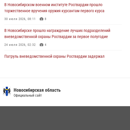
28 июля 2026, 02:42
2
В Новосибирском военном институте Росгвардии прошло
торжественное вручения оружия курсантам первого курса
В Новосибирске военнослужащие Росгвардии почтили память детей
– жертв войны в Донбассе
30 июля 2026, 08:11
8
27 июля 2026, 02:16
5
В Новосибирске прошло награждение лучших подразделений
вневедомственной охраны Росгвардии за первое полугодие
24 июля 2026, 02:32
4
Патруль вневедомственной охраны Росгвардии задержал
зачинщиков уличной драки
17 июля 2026, 07:24
В Новосибирске сотрудниками вневедомственной охраны
Росгвардии задержаны лица, находящихся в розыске
Новосибирская область
Официальный сайт
13 июля 2026, 05:32
Экипаж вневедомственной охраны Росгвардии задержал
гражданина, который приобрел наркотическое вещество через
«закладку»
16 июля 2026, 08:39