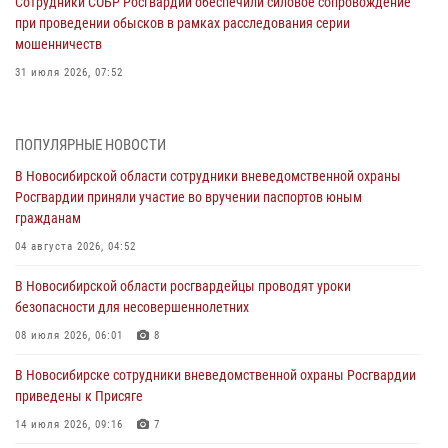
Сотрудники СОБР Росгвардии обеспечили силовое сопровождение
при проведении обысков в рамках расследования серии
мошенничеств
31 июля 2026, 07:52
В Новосибирском военном институте Росгвардии прошло
торжественное вручения оружия курсантам первого курса
ПОПУЛЯРНЫЕ НОВОСТИ
30 июля 2026, 08:11
8
В Новосибирской области сотрудники вневедомственной охраны
Росгвардии приняли участие во вручении паспортов юным
При силовой поддержке бойцов ОМОН и СОБР Росгвардии
гражданам
пресечена деятельность группы лиц, причастных к мошенничеству
в сфере страхования
04 августа 2026, 04:52
29 июля 2026, 05:19
В Новосибирской области росгвардейцы проводят уроки
безопасности для несовершеннолетних
В Новосибирске сотрудниками вневедомственной охраны
Росгвардии задержан гражданин, находящийся в розыске
08 июля 2026, 06:01
8
29 июля 2026, 04:56
В Новосибирске сотрудники вневедомственной охраны Росгвардии
приведены к Присяге
В Новосибирске военнослужащие отряда спецназа «Ермак»
Росгвардии провели занятия по беспарашютному десантированию
14 июля 2026, 09:16
7