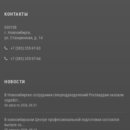
В Новосибирске сотрудниками вневедомственной охраны
КОНТАКТЫ
Росгвардии задержан подозреваемый в грабеже
13 июля 2026, 05:38
630108
г. Новосибирск,
За серию краж экипажем вневедомственной охраны Росгвардии
ул. Станционная, д. 14
задержан житель Новосибирска
+7 (383) 355-97-63
10 июля 2026, 04:33
+7 (383) 355-97-64
НОВОСТИ
В Новосибирске сотрудники спецподразделений Росгвардии оказали
содейст...
06 августа 2026, 06:31
В новосибирском Центре профессиональной подготовки состоялся
выпуск со...