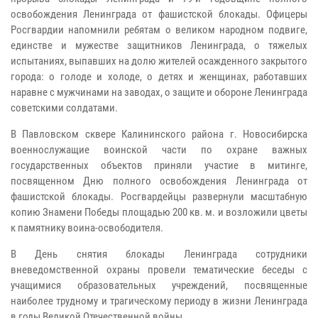
освобождения Ленинграда от фашистской блокады. Офицеры
Росгвардии напомнили ребятам о великом народном подвиге,
единстве и мужестве защитников Ленинграда, о тяжелых
испытаниях, выпавших на долю жителей осажденного закрытого
города: о голоде и холоде, о детях и женщинах, работавших
наравне с мужчинами на заводах, о защите и обороне Ленинграда
советскими солдатами.
В Павловском сквере Калининского района г. Новосибирска
военнослужащие воинской части по охране важных
государственных объектов приняли участие в митинге,
посвященном Дню полного освобождения Ленинграда от
фашистской блокады. Росгвардейцы развернули масштабную
копию Знамени Победы площадью 200 кв. м. и возложили цветы
к памятнику воина-освободителя.
В День снятия блокады Ленинграда сотрудники
вневедомственной охраны провели тематические беседы с
учащимися образовательных учреждений, посвященные
наиболее трудному и трагическому периоду в жизни Ленинграда
в годы Великой Отечественной войны.