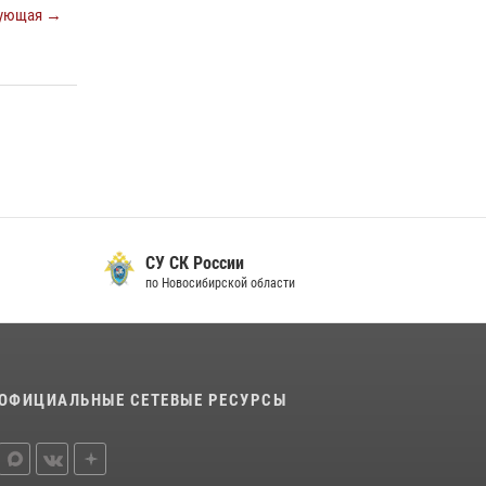
17 июля 2026, 07:24
ующая →
В Новосибирске сотрудниками
вневедомственной охраны Росгвардии
задержаны лица, находящихся в розыске
13 июля 2026, 05:32
Экипаж вневедомственной охраны
Росгвардии задержал гражданина, который
приобрел наркотическое вещество через
«закладку»
Прокуратура
16 июля 2026, 08:39
и
Новосибирской области
В Новосибирске сотрудниками
вневедомственной охраны Росгвардии
задержан подозреваемый в грабеже
13 июля 2026, 05:38
ОФИЦИАЛЬНЫЕ СЕТЕВЫЕ РЕСУРСЫ