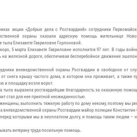
х акции «Добрые дела с Росгвардией» сотрудники Первомайск
мственной охраны оказали адресную помощь жительнице Новос
е тыла Елизавете Гавриловне Горлоновой.
коро, 5 марта Елизавете Гавриловне исполнится 97 лет. В годы во
ь на железной дороге, обеспечивая бесперебойное движение эшелон
ики вневедомственной охраны Росгвардии в свободное от слу
 от снега крышу частого дома, в котором она проживает, а также 
ию и площадку возле ворот.
а тыла выразила росгвардейцам благодарность за оказанную помощь
изит стал для нее приятной неожиданностью.
енщины, выполнить тяжелую работу по дому некому, поэтому мы ре
ела вневедомственной охраны Росгвардии майор полиции Константин
, перед которыми мы в неоплатном долгу, и помощь таким людям – 
вать ветерану труда посильную помощь.