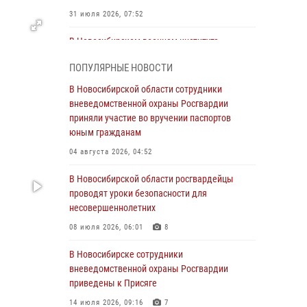
31 июля 2026, 07:52
В Новосибирском военном институте
Росгвардии прошло торжественное вручения
ПОПУЛЯРНЫЕ НОВОСТИ
оружия курсантам первого курса
В Новосибирской области сотрудники
30 июля 2026, 08:11
8
вневедомственной охраны Росгвардии
При силовой поддержке бойцов ОМОН и
приняли участие во вручении паспортов
СОБР Росгвардии пресечена деятельность
юным гражданам
группы лиц, причастных к мошенничеству в
04 августа 2026, 04:52
сфере страхования
В Новосибирской области росгвардейцы
29 июля 2026, 05:19
проводят уроки безопасности для
В Новосибирске сотрудниками
несовершеннолетних
вневедомственной охраны Росгвардии
08 июля 2026, 06:01
8
задержан гражданин, находящийся в
розыске
В Новосибирске сотрудники
вневедомственной охраны Росгвардии
29 июля 2026, 04:56
приведены к Присяге
В Новосибирске военнослужащие отряда
14 июля 2026, 09:16
7