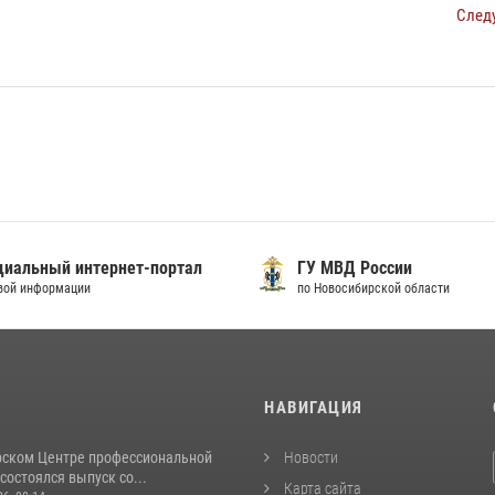
След
ГУ МВД России
СУ СК России
по Новосибирской области
по Новосибирской област
И
НАВИГАЦИЯ
рском Центре профессиональной
Новости
состоялся выпуск со...
Карта сайта