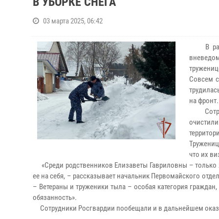
В УБОРКЕ СНЕГА
03 марта 2025, 06:42
В рамка
вневедо
тружениц
Совсем с
трудилас
на фронт.
Сотрудн
очистили
территор
Тружениц
что их в
«Среди родственников Елизаветы Гавриловны – только ж
ее на себя, – рассказывает начальник Первомайского отд
– Ветераны и труженики тыла – особая категория граждан
обязанность».
Сотрудники Росгвардии пообещали и в дальнейшем оказы