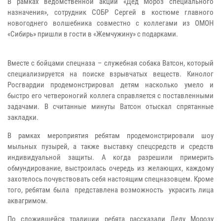
В рамках ведомственной акции «Дед Мороз специального
назначения», сотрудник СОБР Сергей в костюме главного
новогоднего волшебника совместно с коллегами из ОМОН
«Сибирь» пришли в гости в «Жемчужину» с подарками.
Вместе с бойцами спецназа – служебная собака Ватсон, который
специализируется на поиске взрывчатых веществ. Кинолог
Росгвардии продемонстрировал детям насколько умело и
быстро его четвероногий коллега справляется с поставленными
задачами. В считанные минуты Ватсон отыскал спрятанные
закладки.
В рамках мероприятия ребятам продемонстрировали шоу
мыльных пузырей, а также выставку спецсредств и средств
индивидуальной защиты. А когда разрешили примерить
обмундирование, выстроилась очередь из желающих, каждому
захотелось почувствовать себя настоящим спецназовцем. Кроме
того, ребятам была представлена возможность украсить лица
аквагримом.
По сложившейся традиции ребята рассказали Деду Морозу