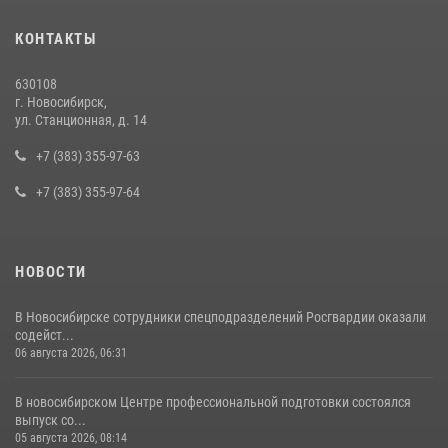
В Новосибирске сотрудниками вневедомственной охраны
КОНТАКТЫ
Росгвардии задержан подозреваемый в грабеже
13 июля 2026, 05:38
630108
г. Новосибирск,
При силовой поддержке бойцов ОМОН и СОБР Росгвардии
ул. Станционная, д. 14
пресечена деятельность группы лиц, причастных к мошенничеству
в сфере страхования
+7 (383) 355-97-63
29 июля 2026, 05:19
+7 (383) 355-97-64
НОВОСТИ
В Новосибирске сотрудники спецподразделений Росгвардии оказали
содейст...
06 августа 2026, 06:31
В новосибирском Центре профессиональной подготовки состоялся
выпуск со...
05 августа 2026, 08:14