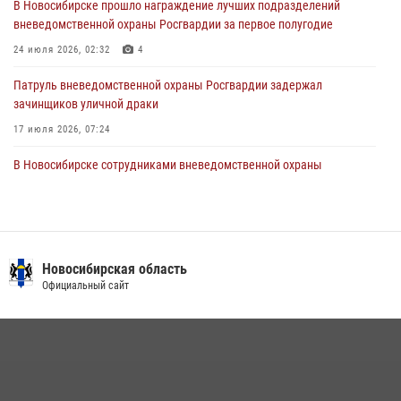
В Новосибирске прошло награждение лучших подразделений
вневедомственной охраны Росгвардии за первое полугодие
В Новосибирске военнослужащие Росгвардии почтили память детей
– жертв войны в Донбассе
24 июля 2026, 02:32
4
27 июля 2026, 02:16
5
Патруль вневедомственной охраны Росгвардии задержал
зачинщиков уличной драки
17 июля 2026, 07:24
В Новосибирске сотрудниками вневедомственной охраны
Росгвардии задержаны лица, находящихся в розыске
13 июля 2026, 05:32
Экипаж вневедомственной охраны Росгвардии задержал
гражданина, который приобрел наркотическое вещество через
Новосибирская область
«закладку»
Официальный сайт
16 июля 2026, 08:39
За серию краж экипажем вневедомственной охраны Росгвардии
задержан житель Новосибирска
10 июля 2026, 04:33