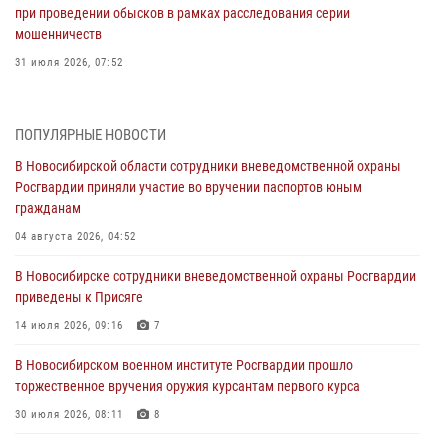
при проведении обысков в рамках расследования серии
мошенничеств
31 июля 2026, 07:52
В Новосибирском военном институте Росгвардии прошло
торжественное вручения оружия курсантам первого курса
ПОПУЛЯРНЫЕ НОВОСТИ
30 июля 2026, 08:11
8
В Новосибирской области сотрудники вневедомственной охраны
Росгвардии приняли участие во вручении паспортов юным
При силовой поддержке бойцов ОМОН и СОБР Росгвардии
гражданам
пресечена деятельность группы лиц, причастных к мошенничеству
в сфере страхования
04 августа 2026, 04:52
29 июля 2026, 05:19
В Новосибирске сотрудники вневедомственной охраны Росгвардии
приведены к Присяге
В Новосибирске сотрудниками вневедомственной охраны
Росгвардии задержан гражданин, находящийся в розыске
14 июля 2026, 09:16
7
29 июля 2026, 04:56
В Новосибирском военном институте Росгвардии прошло
торжественное вручения оружия курсантам первого курса
В Новосибирске военнослужащие отряда спецназа «Ермак»
Росгвардии провели занятия по беспарашютному десантированию
30 июля 2026, 08:11
8
28 июля 2026, 02:42
2