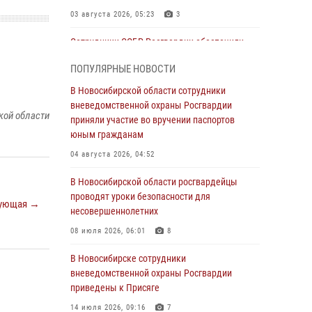
03 августа 2026, 05:23
3
Сотрудники СОБР Росгвардии обеспечили
силовое сопровождение при проведении
ПОПУЛЯРНЫЕ НОВОСТИ
обысков в рамках расследования серии
мошенничеств
В Новосибирской области сотрудники
вневедомственной охраны Росгвардии
31 июля 2026, 07:52
кой области
приняли участие во вручении паспортов
В Новосибирском военном институте
юным гражданам
Росгвардии прошло торжественное вручения
04 августа 2026, 04:52
оружия курсантам первого курса
В Новосибирской области росгвардейцы
30 июля 2026, 08:11
8
проводят уроки безопасности для
ующая →
При силовой поддержке бойцов ОМОН и
несовершеннолетних
СОБР Росгвардии пресечена деятельность
08 июля 2026, 06:01
8
группы лиц, причастных к мошенничеству в
сфере страхования
В Новосибирске сотрудники
вневедомственной охраны Росгвардии
29 июля 2026, 05:19
приведены к Присяге
В Новосибирске сотрудниками
14 июля 2026, 09:16
7