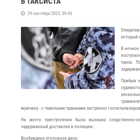
В ТАКСИСТА
29 сентября 2025, 09:43
Оператив
который н
В ночное
поступил
такси. 
задержан
Прибыв н
судимог
несколь
травмати
мужчину - с тяжелыми травмами экстренно госпитализиро
На место преступления была вызвана следственно-о
задержанный доставлен в полицию.
Возбуждено уголовное дело.