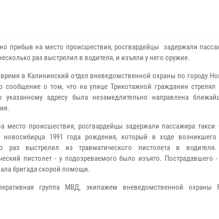
но прибыв на место происшествия, росгвардейцы задержали пассаж
есколько раз выстрелил в водителя, и изъяли у него оружие.
 время в Калининский отдел вневедомственной охраны по городу Но
о сообщение о том, что на улице Трикотажной гражданин стрелял 
По указанному адресу была незамедлительно направлена ближай
ия.
а место происшествия, росгвардейцы задержали пассажира такси 
о новосибирца 1991 года рождения, который в ходе возникшего
ко раз выстрелил из травматического пистолета в водителя.
ческий пистолет - у подозреваемого было изъято. Пострадавшего -
вала бригада скорой помощи.
перативная группа МВД, экипажем вневедомственной охраны Р