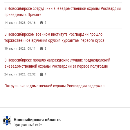
29 июля 2026, 04:56
В Новосибирске сотрудники вневедомственной охраны Росгвардии
приведены к Присяге
В Новосибирске военнослужащие отряда спецназа «Ермак»
Росгвардии провели занятия по беспарашютному десантированию
14 июля 2026, 09:16
7
28 июля 2026, 02:42
2
В Новосибирском военном институте Росгвардии прошло
торжественное вручения оружия курсантам первого курса
В Новосибирске военнослужащие Росгвардии почтили память детей
– жертв войны в Донбассе
30 июля 2026, 08:11
8
27 июля 2026, 02:16
5
В Новосибирске прошло награждение лучших подразделений
вневедомственной охраны Росгвардии за первое полугодие
24 июля 2026, 02:32
4
Патруль вневедомственной охраны Росгвардии задержал
зачинщиков уличной драки
17 июля 2026, 07:24
В Новосибирске сотрудниками вневедомственной охраны
Росгвардии задержаны лица, находящихся в розыске
Новосибирская область
Официальный сайт
13 июля 2026, 05:32