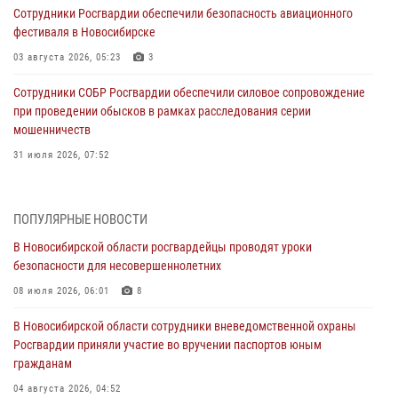
Сотрудники Росгвардии обеспечили безопасность авиационного
фестиваля в Новосибирске
03 августа 2026, 05:23
3
Сотрудники СОБР Росгвардии обеспечили силовое сопровождение
при проведении обысков в рамках расследования серии
мошенничеств
31 июля 2026, 07:52
В Новосибирском военном институте Росгвардии прошло
торжественное вручения оружия курсантам первого курса
ПОПУЛЯРНЫЕ НОВОСТИ
30 июля 2026, 08:11
8
В Новосибирской области росгвардейцы проводят уроки
безопасности для несовершеннолетних
При силовой поддержке бойцов ОМОН и СОБР Росгвардии
пресечена деятельность группы лиц, причастных к мошенничеству
08 июля 2026, 06:01
8
в сфере страхования
В Новосибирской области сотрудники вневедомственной охраны
29 июля 2026, 05:19
Росгвардии приняли участие во вручении паспортов юным
гражданам
В Новосибирске сотрудниками вневедомственной охраны
Росгвардии задержан гражданин, находящийся в розыске
04 августа 2026, 04:52