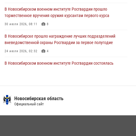
28 июля 2026, 02:42
2
В Новосибирском военном институте Росгвардии прошло
торжественное вручения оружия курсантам первого курса
В Новосибирске военнослужащие Росгвардии почтили память детей
– жертв войны в Донбассе
30 июля 2026, 08:11
8
27 июля 2026, 02:16
5
В Новосибирске прошло награждение лучших подразделений
вневедомственной охраны Росгвардии за первое полугодие
24 июля 2026, 02:32
4
В Новосибирском военном институте Росгвардии состоялась
встреча выпускников первого выпуска, состоявшегося 50 лет назад
06 июля 2026, 07:11
11
Патруль вневедомственной охраны Росгвардии задержал
зачинщиков уличной драки
Новосибирская область
Официальный сайт
17 июля 2026, 07:24
В Новосибирске сотрудниками вневедомственной охраны
Росгвардии задержаны лица, находящихся в розыске
13 июля 2026, 05:32