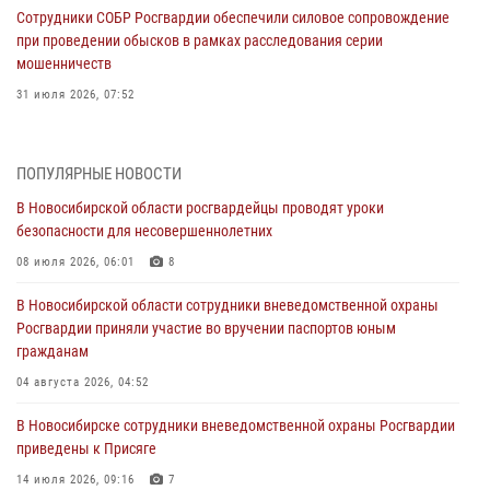
Сотрудники СОБР Росгвардии обеспечили силовое сопровождение
при проведении обысков в рамках расследования серии
мошенничеств
31 июля 2026, 07:52
В Новосибирском военном институте Росгвардии прошло
торжественное вручения оружия курсантам первого курса
ПОПУЛЯРНЫЕ НОВОСТИ
30 июля 2026, 08:11
8
В Новосибирской области росгвардейцы проводят уроки
безопасности для несовершеннолетних
При силовой поддержке бойцов ОМОН и СОБР Росгвардии
пресечена деятельность группы лиц, причастных к мошенничеству
08 июля 2026, 06:01
8
в сфере страхования
В Новосибирской области сотрудники вневедомственной охраны
29 июля 2026, 05:19
Росгвардии приняли участие во вручении паспортов юным
гражданам
В Новосибирске сотрудниками вневедомственной охраны
Росгвардии задержан гражданин, находящийся в розыске
04 августа 2026, 04:52
29 июля 2026, 04:56
В Новосибирске сотрудники вневедомственной охраны Росгвардии
приведены к Присяге
В Новосибирске военнослужащие отряда спецназа «Ермак»
Росгвардии провели занятия по беспарашютному десантированию
14 июля 2026, 09:16
7