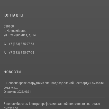
Экипаж вневедомственной охраны Росгвардии задержал
гражданина, который приобрел наркотическое вещество через
КОНТАКТЫ
«закладку»
16 июля 2026, 08:39
630108
г. Новосибирск,
В Новосибирске сотрудниками вневедомственной охраны
ул. Станционная, д. 14
Росгвардии задержан подозреваемый в грабеже
+7 (383) 355-97-63
13 июля 2026, 05:38
+7 (383) 355-97-64
НОВОСТИ
В Новосибирске сотрудники спецподразделений Росгвардии оказали
содейст...
06 августа 2026, 06:31
В новосибирском Центре профессиональной подготовки состоялся
выпуск со...